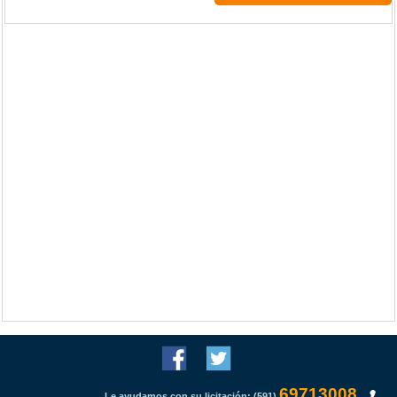
69713008
Le ayudamos con su licitación: (591)