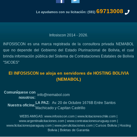
69713008
Le ayudamos con su licitación: (591)
Infosiscon 2014 - 2026.
INFOSISCON es una marca registrada de la consultora privada NEMABOL
que no depende del Gobierno del Estado Plurinacional de Bolivia, el cual
brinda información pública del Sistema de Contrataciones Estatales de Bolivia
"SICOES"
El
se aloja en servidores de
INFOSISCON
HOSTING BOLIVIA
(NEMABOL)
Comuníquese con
info@nemabol.com
nosotros:
LA PAZ:
Av. 20 de Octubre 1676B Entre Santos
Nuestra oficina:
Machicado y Capitan Castrillo
WEBS AMIGAS:
www.infosiscon.com
|
www.licitacioneschile.com
|
www.argentinalicitaciones.com
|
www.contratacionesuruguay.com
|
www.licitacionesparaguay.com
|
www.perulicitaciones.com
|
Cursos Bolivia
|
Hosting
Bolivia
|
Boletas de Garantia