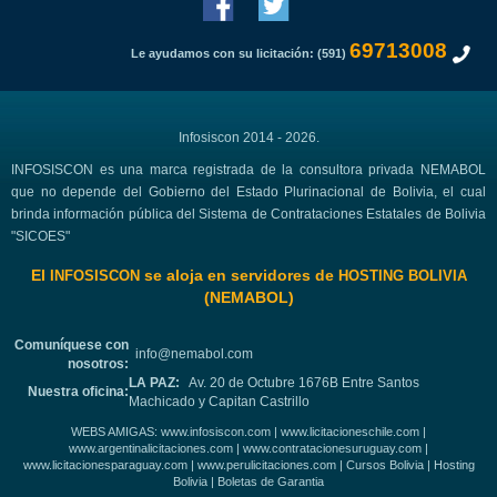
69713008
Le ayudamos con su licitación: (591)
Infosiscon 2014 - 2026.
INFOSISCON es una marca registrada de la consultora privada NEMABOL
que no depende del Gobierno del Estado Plurinacional de Bolivia, el cual
brinda información pública del Sistema de Contrataciones Estatales de Bolivia
"SICOES"
El
se aloja en servidores de
INFOSISCON
HOSTING BOLIVIA
(NEMABOL)
Comuníquese con
info@nemabol.com
nosotros:
LA PAZ:
Av. 20 de Octubre 1676B Entre Santos
Nuestra oficina:
Machicado y Capitan Castrillo
WEBS AMIGAS:
www.infosiscon.com
|
www.licitacioneschile.com
|
www.argentinalicitaciones.com
|
www.contratacionesuruguay.com
|
www.licitacionesparaguay.com
|
www.perulicitaciones.com
|
Cursos Bolivia
|
Hosting
Bolivia
|
Boletas de Garantia