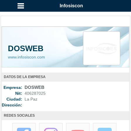
Infosiscon
DOSWEB
www.infosiscon.com
DATOS DE LA EMPRESA
Empresa:
DOSWEB
Nit:
406287025
Ciudad:
La Paz
Dirección:
REDES SOCIALES