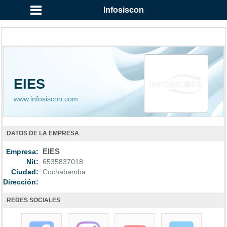
Infosiscon
EIES
www.infosiscon.com
DATOS DE LA EMPRESA
Empresa:
EIES
Nit:
6535837018
Ciudad:
Cochabamba
Dirección:
REDES SOCIALES