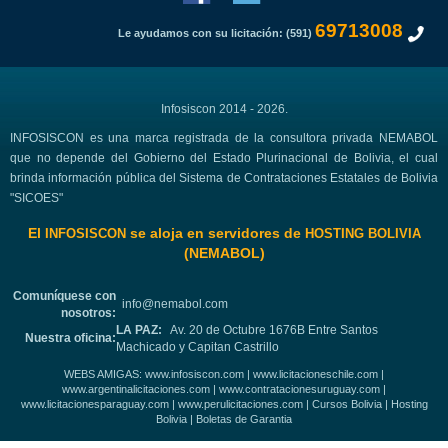
69713008
Le ayudamos con su licitación: (591)
Infosiscon 2014 - 2026.
INFOSISCON es una marca registrada de la consultora privada NEMABOL
que no depende del Gobierno del Estado Plurinacional de Bolivia, el cual
brinda información pública del Sistema de Contrataciones Estatales de Bolivia
"SICOES"
El
se aloja en servidores de
INFOSISCON
HOSTING BOLIVIA
(NEMABOL)
Comuníquese con
info@nemabol.com
nosotros:
LA PAZ:
Av. 20 de Octubre 1676B Entre Santos
Nuestra oficina:
Machicado y Capitan Castrillo
WEBS AMIGAS:
www.infosiscon.com
|
www.licitacioneschile.com
|
www.argentinalicitaciones.com
|
www.contratacionesuruguay.com
|
www.licitacionesparaguay.com
|
www.perulicitaciones.com
|
Cursos Bolivia
|
Hosting
Bolivia
|
Boletas de Garantia