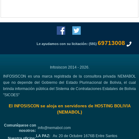
69713008
Le ayudamos con su licitación: (591)
Infosiscon 2014 - 2026.
INFOSISCON es una marca registrada de la consultora privada NEMABOL
que no depende del Gobierno del Estado Plurinacional de Bolivia, el cual
brinda información pública del Sistema de Contrataciones Estatales de Bolivia
"SICOES"
El
se aloja en servidores de
INFOSISCON
HOSTING BOLIVIA
(NEMABOL)
Comuníquese con
info@nemabol.com
nosotros:
LA PAZ:
Av. 20 de Octubre 1676B Entre Santos
Nuestra oficina: