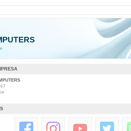
MPUTERS
om
MPRESA
MPUTERS
017
ca
ES