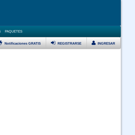
S
PAQUETES
Notificaciones GRATIS
REGISTRARSE
INGRESAR
LISTAR TODOS LOS CURSOS
VERSARIO Ley 1178, Pol Pub, DS 23318A, DS 0181 y Ley 348 Prevención
Violencia Modalidad Virtual