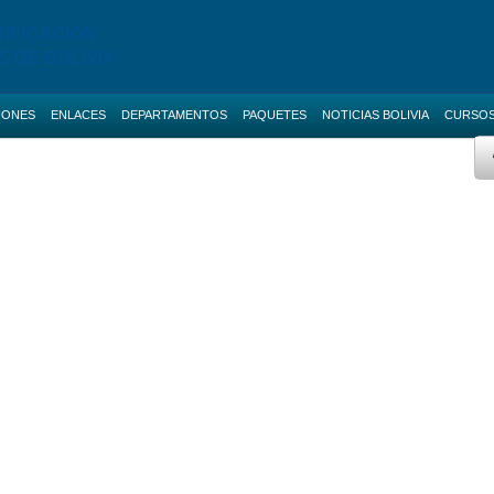
TIFICACIÓN
S DE BOLIVIA
IONES
ENLACES
DEPARTAMENTOS
PAQUETES
NOTICIAS BOLIVIA
CURSO
 AVANZADO
BOLETAS DE GARANTIA
Licitaciones de La Paz
AS NACIONALES
SERVICIOS
Licitaciones de Cochabamba
Promo ANI
IAS BOLIVIA
SOCIAL-MEDIA
Licitaciones de Santa Cruz
 MENORES
RUPE
Licitaciones de Chuquisaca
ES DIRECTAS
SIGEP
Licitaciones de Potosi
NOTICIAS
Licitaciones de Oruro
CONTACTOS
Licitaciones de Pando
Licitaciones de Beni
Licitaciones de Tarija