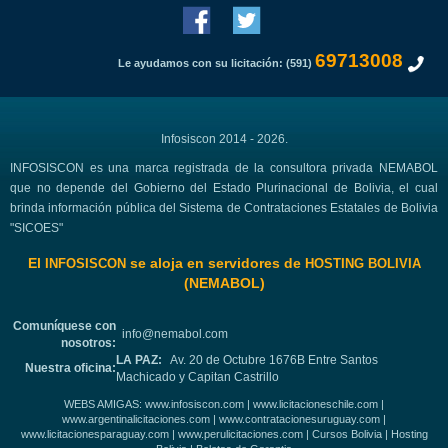
69713008
Le ayudamos con su licitación: (591)
Infosiscon 2014 - 2026.
INFOSISCON es una marca registrada de la consultora privada NEMABOL
que no depende del Gobierno del Estado Plurinacional de Bolivia, el cual
brinda información pública del Sistema de Contrataciones Estatales de Bolivia
"SICOES"
El
se aloja en servidores de
INFOSISCON
HOSTING BOLIVIA
(NEMABOL)
Comuníquese con
info@nemabol.com
nosotros:
LA PAZ:
Av. 20 de Octubre 1676B Entre Santos
Nuestra oficina:
Machicado y Capitan Castrillo
WEBS AMIGAS:
www.infosiscon.com
|
www.licitacioneschile.com
|
www.argentinalicitaciones.com
|
www.contratacionesuruguay.com
|
www.licitacionesparaguay.com
|
www.perulicitaciones.com
|
Cursos Bolivia
|
Hosting