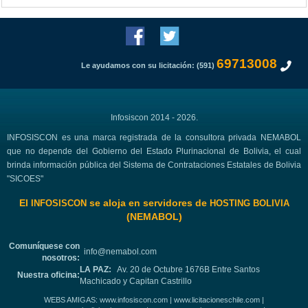
69713008
Le ayudamos con su licitación: (591)
Infosiscon 2014 - 2026.
INFOSISCON es una marca registrada de la consultora privada NEMABOL
que no depende del Gobierno del Estado Plurinacional de Bolivia, el cual
brinda información pública del Sistema de Contrataciones Estatales de Bolivia
"SICOES"
El
se aloja en servidores de
INFOSISCON
HOSTING BOLIVIA
(NEMABOL)
Comuníquese con
info@nemabol.com
nosotros:
LA PAZ:
Av. 20 de Octubre 1676B Entre Santos
Nuestra oficina:
Machicado y Capitan Castrillo
WEBS AMIGAS:
www.infosiscon.com
|
www.licitacioneschile.com
|