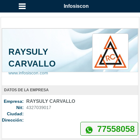
Infosiscon
RAYSULY
CARVALLO
www.infosiscon.com
DATOS DE LA EMPRESA
Empresa:
RAYSULY CARVALLO
Nit:
4327039017
Ciudad:
Dirección:
77558058