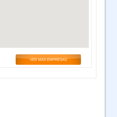
1 Salud Pública Ley 1178 - Responsabilidad por la Función Pública - Ley
2 - Ley 3131 - Bioseguridad y Paquetes Computacionales - virtual
Curso Ley 2027 y Ley 348 virtual asincronico
o SIVE Sistema Integrado de Vigilancia Epidemiológica(Virtual 24/7)
VER MAS EMPRESAS
1178 - Politicas Publicas - Función Publica - Ley 1152 - ley 3131 y SAFCI
(Virtual asincrónico)
Curso Expediente Clinico (Virtual Asincrónico)
Ley N 045 contra el Racismo y toda forma de Discriminación - Virtual
Asincrónico
Curso GUARANI (Virtual 24/07)