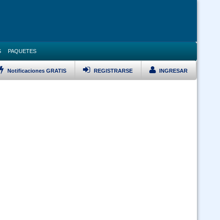
S
PAQUETES
Notificaciones GRATIS
REGISTRARSE
INGRESAR
LISTAR TODOS LOS CURSOS
Bioseguridad y Manejo de Residuos Sólidos -virtual 24-7
 Ley 1178 SAFCO y DS23318-A responsabilidad por la funcion publica -
doble certificación (Virtual 24/7)
 Ley 1178 SAFCO y Políticas Públicas doble certificación (Virtual 24/7)
Curso Ley 2027 Estatuto del Funcionario Público (Virtual 24/7)
Curso Inducción al Servicio Público (Virtual 24/7)