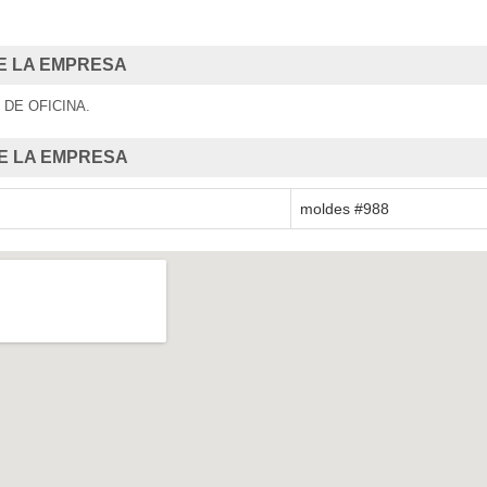
4 Cur
E LA EMPRESA
 DE OFICINA.
Curso 
E LA EMPRESA
moldes #988
Curso 
Curso
Combo T - 