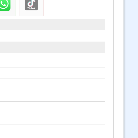
 369 Ley General de las Personas Adultas Mayores (Virtual Asincrónico
24/7)
Curso completo Microsoft Access (Virtual 24/7)
Curso Ley 393 de servicios financieros - ON LINE (Virtual 24/7)
Curso BIOSEGURIDAD ODONTOLOGICA Virtual
Curso Ley 1152 Sistema Unico de Salud (Virtual 24/7)
3 Cursos Ley 1178 SAFCO - DS23318-A y Ley 1152 ( Virtual)
Curso Sistema de Gestión Pública SIGEP WEB (Virtual 24/7)
Curso Prevención de la Violencia ON LINE (Virtual 24/7)