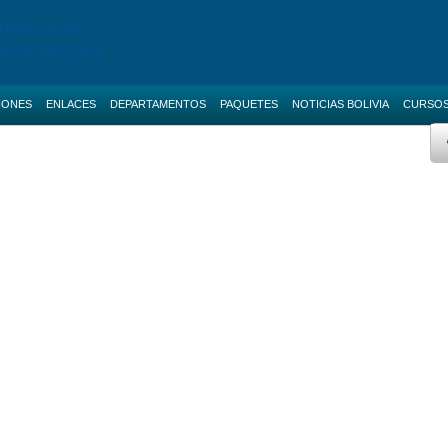
TIFICACIÓN
S DE BOLIVIA
IONES
ENLACES
DEPARTAMENTOS
PAQUETES
NOTICIAS BOLIVIA
CURSO
 AVANZADO
BOLETAS DE GARANTIA
Licitaciones de La Paz
AS NACIONALES
SERVICIOS
Licitaciones de Cochabamba
IAS BOLIVIA
SOCIAL-MEDIA
Licitaciones de Santa Cruz
 MENORES
RUPE
Licitaciones de Chuquisaca
2 Cursos
ES DIRECTAS
SIGEP
Licitaciones de Potosi
NOTICIAS
Licitaciones de Oruro
2 Cursos
CONTACTOS
Licitaciones de Pando
Licitaciones de Beni
Licitaciones de Tarija