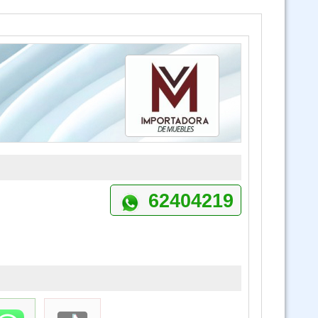
Curso SAP Sistema de Administración de Personal (Virtual 24/7)
 Ley 1171 Uso y Manejo Racional de Quemas en Bolivia (Virtual 24/7)
Curso Ley 1700 Ley Forestal (Virtual 24/7)
Curso Ley 1333 Ley de Medio Ambiente (Virtual 24/7)
3 Cursos Ley 1333 - Ley 1700 y Ley 1171 (Virtual)
62404219
 de Salud Pública Ley 1152 SUS, Ley 3131 y SAFCI (Virtual Asincrónico)
Curso Derechos Humanos (Virtual Asincronico)
Código de las familias y del proceso familiar (Virtual Asincrónico 24/7)