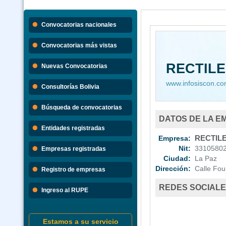
Convocatorias nacionales
Convocatorias más vistas
RECTILE
Nuevas Convocatorias
www.infosiscon.c
Consultorías Bolivia
Búsqueda de convocatorias
DATOS DE LA E
Entidades registradas
Empresa:
RECTILER
Nit:
3310580
Empresas registradas
Ciudad:
La Paz
Dirección:
Calle Four
Registro de empresas
REDES SOCIAL
Ingreso al RUPE
Estamos a su servicio