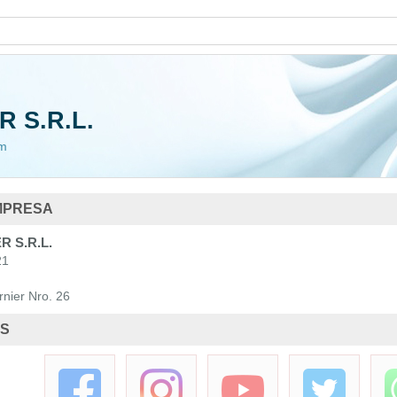
Curso
R S.R.L.
om
MPRESA
 S.R.L.
21
3 Cursos
nier Nro. 26
ES
Ley 603 