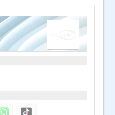
Curso SAP Sistema de Administración de Personal (Virtual 24/7)
 Ley 1171 Uso y Manejo Racional de Quemas en Bolivia (Virtual 24/7)
Curso Ley 1700 Ley Forestal (Virtual 24/7)
Curso Ley 1333 Ley de Medio Ambiente (Virtual 24/7)
3 Cursos Ley 1333 - Ley 1700 y Ley 1171 (Virtual)
 de Salud Pública Ley 1152 SUS, Ley 3131 y SAFCI (Virtual Asincrónico)
Curso Derechos Humanos (Virtual Asincronico)
Código de las familias y del proceso familiar (Virtual Asincrónico 24/7)