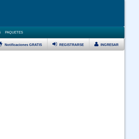
S
PAQUETES
Notificaciones GRATIS
REGISTRARSE
INGRESAR
LISTAR TODOS LOS CURSOS
Bioseguridad y Manejo de Residuos Sólidos -virtual 24-7
 Ley 1178 SAFCO y DS23318-A responsabilidad por la funcion publica -
doble certificación (Virtual 24/7)
 Ley 1178 SAFCO y Políticas Públicas doble certificación (Virtual 24/7)
Curso Ley 2027 Estatuto del Funcionario Público (Virtual 24/7)
Curso Inducción al Servicio Público (Virtual 24/7)