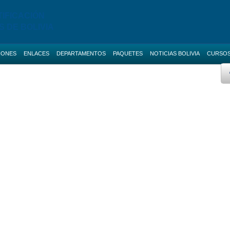
TIFICACIÓN
S DE BOLIVIA
IONES
ENLACES
DEPARTAMENTOS
PAQUETES
NOTICIAS BOLIVIA
CURSO
 AVANZADO
BOLETAS DE GARANTIA
Licitaciones de La Paz
AS NACIONALES
SERVICIOS
Licitaciones de Cochabamba
IAS BOLIVIA
SOCIAL-MEDIA
Licitaciones de Santa Cruz
 MENORES
RUPE
Licitaciones de Chuquisaca
2 Cursos
ES DIRECTAS
SIGEP
Licitaciones de Potosi
NOTICIAS
Licitaciones de Oruro
2 Cursos
CONTACTOS
Licitaciones de Pando
Licitaciones de Beni
Licitaciones de Tarija