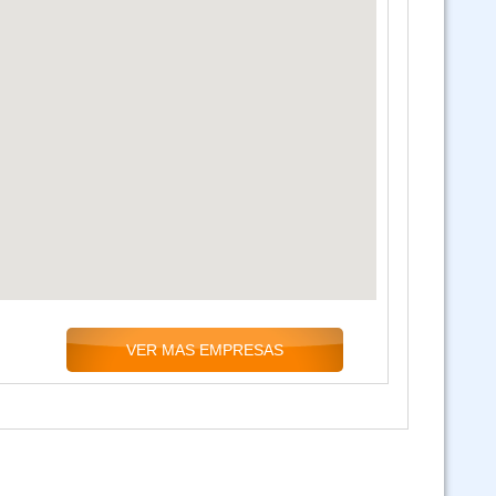
sos software salud SALMI SIAL SOAPS y SNIS VE modalidad virtual
RUES Registro Unico de Establecimientos de Salud - Estadístico 24/7
Curso DS 0181 SABS y SICOES para Consultores virtual
Curso IA inteligenia Artifical - virtual asincronico
VSIAF - Manejo y disposición de Bienes de Activos fijos (Virtual 24/7)
VER MAS EMPRESAS
Curso Ley 1178 SAFCO (Virtual 24/7)
 DS 23318-A Responsabilidad por la Función Pública - virtual 24-07
5 x 1 Salud Pública Ley 1178 - Ley 1152 - Ley 3131 - Ley 2027 y Ley 348 -
virtual asincronico