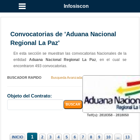
Infosiscon
Convocatorias de 'Aduana Nacional
Regional La Paz'
En esta sección se muestran las convocatorias Nacionales de la
entidad
Aduana Nacional Regional La Paz
, en el cual se
encontraron 493 convocatorias.
BUSCADOR RAPIDO
Busqueda Avanzada
Objeto del Contrato:
Telf(s): 2818358 - 2818050
1
INICIO
2
3
4
5
6
7
8
9
10
...
13