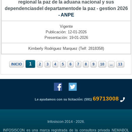
regional la paz de la aduana nacional y sus
dependenciasdel departamentode la paz - gestion 2026
- ANPE
Vigente
Publicación: 12-01-2026
Presentación: 19-01-2026
Kimberly Rodriguez Marquez (Telf: 2818358)
1
INICIO
2
3
4
5
6
7
8
9
10
...
13
69713008
Le ayudamos con su licitación: (591)
Infosiscon 2014 - 2026.
INFOSISCON es una marca registrada de la consultora privada NEMABOL