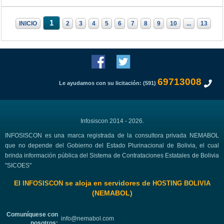
1
INICIO
2
3
4
5
6
7
8
9
10
...
13
69713008
Le ayudamos con su licitación: (591)
Infosiscon 2014 - 2026.
INFOSISCON es una marca registrada de la consultora privada NEMABOL
que no depende del Gobierno del Estado Plurinacional de Bolivia, el cual
brinda información pública del Sistema de Contrataciones Estatales de Bolivia
"SICOES"
El
se aloja en servidores de
INFOSISCON
HOSTING BOLIVIA
(NEMABOL)
Comuníquese con
info@nemabol.com
nosotros: