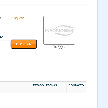
Curso SAP Sistema de Administración de Personal (Virtual 24/7)
O
Busqueda
 Ley 1171 Uso y Manejo Racional de Quemas en Bolivia (Virtual 24/7)
to:
Curso Ley 1700 Ley Forestal (Virtual 24/7)
Telf(s): -
Curso Ley 1333 Ley de Medio Ambiente (Virtual 24/7)
3 Cursos Ley 1333 - Ley 1700 y Ley 1171 (Virtual)
 de Salud Pública Ley 1152 SUS, Ley 3131 y SAFCI (Virtual Asincrónico)
ESTADO / FECHAS
CONTACTO
Curso Derechos Humanos (Virtual Asincronico)
Código de las familias y del proceso familiar (Virtual Asincrónico 24/7)