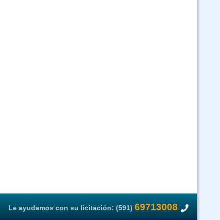
1 Salud Pública Ley 1178 - Responsabilidad por la Función Pública - Ley
2 - Ley 3131 - Bioseguridad y Paquetes Computacionales - virtual
Curso Ley 2027 y Ley 348 virtual asincronico
o SIVE Sistema Integrado de Vigilancia Epidemiológica(Virtual 24/7)
1178 - Politicas Publicas - Función Publica - Ley 1152 - ley 3131 y SAFCI
(Virtual asincrónico)
Curso Expediente Clinico (Virtual Asincrónico)
Ley N 045 contra el Racismo y toda forma de Discriminación - Virtual
Asincrónico
69713008
Le ayudamos con su licitación: (591)
Curso GUARANI (Virtual 24/07)