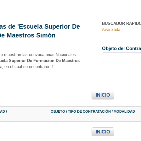
BUSCADOR RAPID
as de 'Escuela Superior De
Avanzada
Curso
De Maestros Simón
Objeto del Contra
se muestran las convocatorias Nacionales
uela Superior De Formacion De Maestros
z
, en el cual se encontraron 1
INICIO
3 Cursos
AD /
OBJETO / TIPO DE CONTRATACIÓN / MODALIDAD
INICIO
Ley 603 