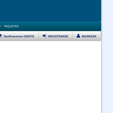
S
PAQUETES
Notificaciones GRATIS
REGISTRARSE
INGRESAR
LISTAR TODOS LOS CURSOS
Bioseguridad y Manejo de Residuos Sólidos -virtual 24-7
 Ley 1178 SAFCO y DS23318-A responsabilidad por la funcion publica -
doble certificación (Virtual 24/7)
 Ley 1178 SAFCO y Políticas Públicas doble certificación (Virtual 24/7)
Curso Ley 2027 Estatuto del Funcionario Público (Virtual 24/7)
Curso Inducción al Servicio Público (Virtual 24/7)