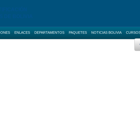
TIFICACIÓN
S DE BOLIVIA
IONES
ENLACES
DEPARTAMENTOS
PAQUETES
NOTICIAS BOLIVIA
CURSO
 AVANZADO
BOLETAS DE GARANTIA
Licitaciones de La Paz
AS NACIONALES
SERVICIOS
Licitaciones de Cochabamba
IAS BOLIVIA
SOCIAL-MEDIA
Licitaciones de Santa Cruz
 MENORES
RUPE
Licitaciones de Chuquisaca
2 Cursos
ES DIRECTAS
SIGEP
Licitaciones de Potosi
NOTICIAS
Licitaciones de Oruro
2 Cursos
CONTACTOS
Licitaciones de Pando
Licitaciones de Beni
Licitaciones de Tarija