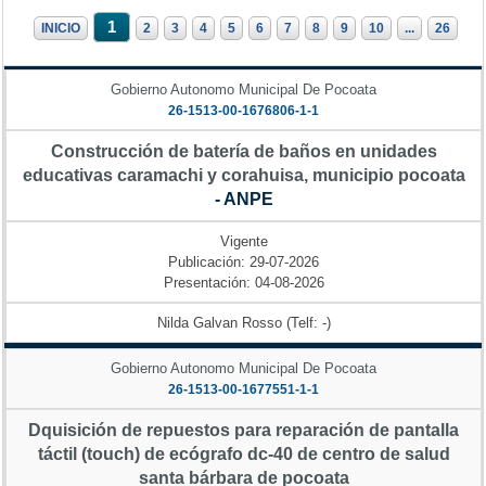
1
INICIO
2
3
4
5
6
7
8
9
10
...
26
Gobierno Autonomo Municipal De Pocoata
26-1513-00-1676806-1-1
Construcción de batería de baños en unidades
educativas caramachi y corahuisa, municipio pocoata
- ANPE
Vigente
Publicación: 29-07-2026
Presentación: 04-08-2026
Nilda Galvan Rosso (Telf: -)
Gobierno Autonomo Municipal De Pocoata
26-1513-00-1677551-1-1
Dquisición de repuestos para reparación de pantalla
táctil (touch) de ecógrafo dc-40 de centro de salud
santa bárbara de pocoata