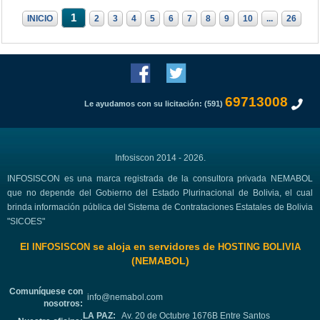
1
INICIO
2
3
4
5
6
7
8
9
10
...
26
69713008
Le ayudamos con su licitación: (591)
Infosiscon 2014 - 2026.
INFOSISCON es una marca registrada de la consultora privada NEMABOL
que no depende del Gobierno del Estado Plurinacional de Bolivia, el cual
brinda información pública del Sistema de Contrataciones Estatales de Bolivia
"SICOES"
El
se aloja en servidores de
INFOSISCON
HOSTING BOLIVIA
(NEMABOL)
Comuníquese con
info@nemabol.com
nosotros:
LA PAZ:
Av. 20 de Octubre 1676B Entre Santos