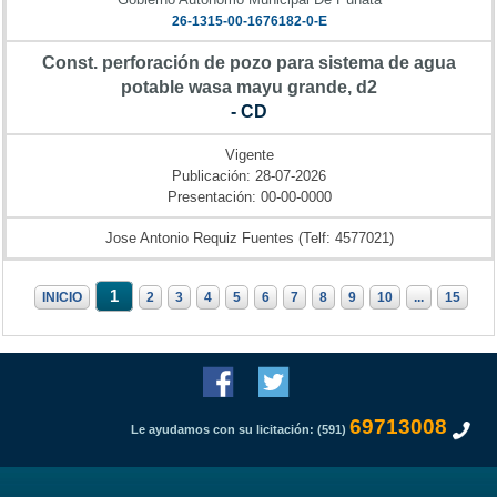
26-1315-00-1676182-0-E
Const. perforación de pozo para sistema de agua
potable wasa mayu grande, d2
- CD
Vigente
Publicación: 28-07-2026
Presentación: 00-00-0000
Jose Antonio Requiz Fuentes (Telf: 4577021)
1
INICIO
2
3
4
5
6
7
8
9
10
...
15
69713008
Le ayudamos con su licitación: (591)