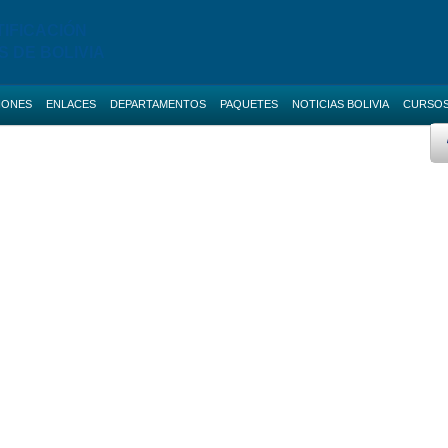
TIFICACIÓN
S DE BOLIVIA
IONES
ENLACES
DEPARTAMENTOS
PAQUETES
NOTICIAS BOLIVIA
CURSO
 AVANZADO
BOLETAS DE GARANTIA
Licitaciones de La Paz
AS NACIONALES
SERVICIOS
Licitaciones de Cochabamba
Promo ANI
IAS BOLIVIA
SOCIAL-MEDIA
Licitaciones de Santa Cruz
 MENORES
RUPE
Licitaciones de Chuquisaca
ES DIRECTAS
SIGEP
Licitaciones de Potosi
NOTICIAS
Licitaciones de Oruro
CONTACTOS
Licitaciones de Pando
Licitaciones de Beni
Licitaciones de Tarija