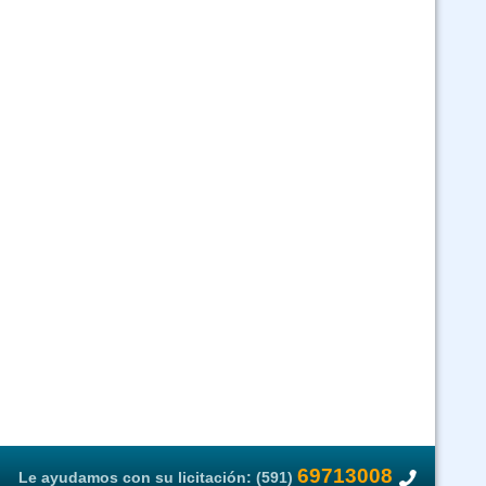
69713008
Le ayudamos con su licitación: (591)