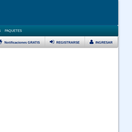
S
PAQUETES
Notificaciones GRATIS
REGISTRARSE
INGRESAR
LISTAR TODOS LOS CURSOS
VERSARIO Ley 1178, Pol Pub, DS 23318A, DS 0181 y Ley 348 Prevención
Violencia Modalidad Virtual