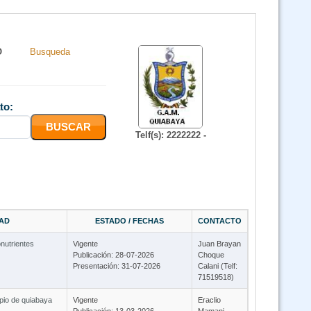
O
Busqueda
to:
Telf(s): 2222222 -
DAD
ESTADO / FECHAS
CONTACTO
nutrientes
Vigente
Juan Brayan
Publicación: 28-07-2026
Choque
Presentación: 31-07-2026
Calani (Telf:
71519518)
ipio de quiabaya
Vigente
Eraclio