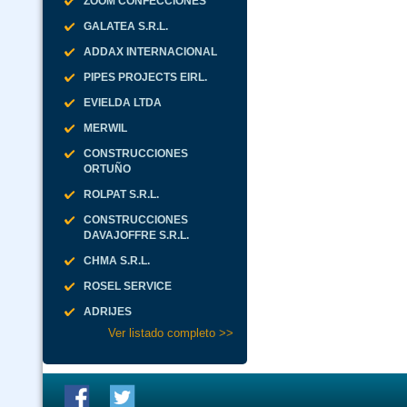
ZOOM CONFECCIONES
GALATEA S.R.L.
ADDAX INTERNACIONAL
PIPES PROJECTS EIRL.
EVIELDA LTDA
MERWIL
CONSTRUCCIONES
ORTUÑO
ROLPAT S.R.L.
CONSTRUCCIONES
DAVAJOFFRE S.R.L.
CHMA S.R.L.
ROSEL SERVICE
ADRIJES
Ver listado completo >>