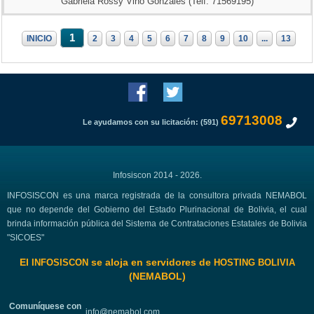
Gabriela Rossy Vino Gonzales (Telf: 71569195)
1
INICIO
2
3
4
5
6
7
8
9
10
...
13
69713008
Le ayudamos con su licitación: (591)
Infosiscon 2014 - 2026.
INFOSISCON es una marca registrada de la consultora privada NEMABOL
que no depende del Gobierno del Estado Plurinacional de Bolivia, el cual
brinda información pública del Sistema de Contrataciones Estatales de Bolivia
"SICOES"
El
se aloja en servidores de
INFOSISCON
HOSTING BOLIVIA
(NEMABOL)
Comuníquese con
info@nemabol.com