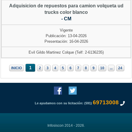
Adquisicion de repuestos para camion volqueta ud
trucks color blanco
- CM
Vigente
Publicación: 13-04-2026
Presentación: 16-04-2026
Evil Gildo Martinez Colque (Telf: 2-6136235)
1
INICIO
2
3
4
5
6
7
8
9
10
...
24
69713008
Le ayudamos con su licitación: (591)
Infosiscon 2014 - 2026.