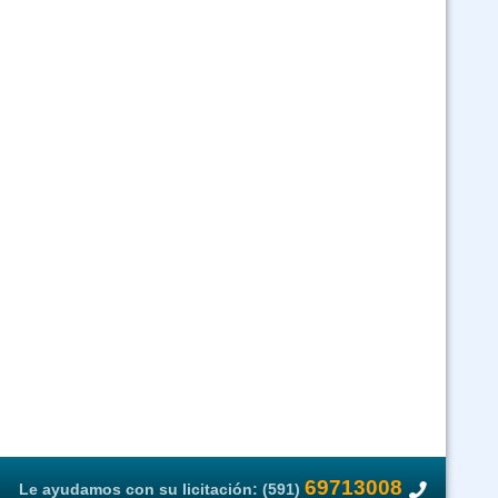
69713008
Le ayudamos con su licitación: (591)