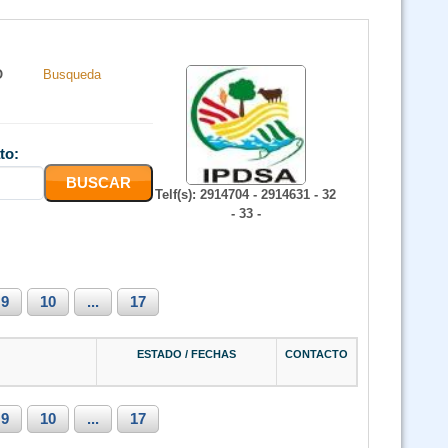
O
Busqueda
to:
Telf(s): 2914704 - 2914631 - 32
- 33 -
9
10
...
17
ESTADO / FECHAS
CONTACTO
9
10
...
17