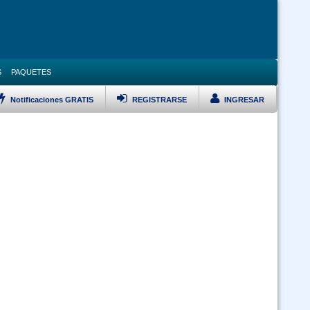
S
PAQUETES
Notificaciones GRATIS
REGISTRARSE
INGRESAR
LISTAR TODOS LOS CURSOS
VERSARIO Ley 1178, Pol Pub, DS 23318A, DS 0181 y Ley 348 Prevención
Violencia Modalidad Virtual