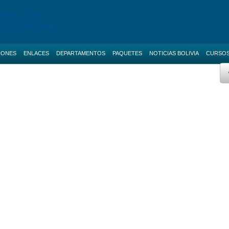
TIFICACIÓN
S DE BOLIVIA
IONES
ENLACES
DEPARTAMENTOS
PAQUETES
NOTICIAS BOLIVIA
CURSO
 AVANZADO
BOLETAS DE GARANTIA
Licitaciones de La Paz
AS NACIONALES
SERVICIOS
Licitaciones de Cochabamba
Promo ANI
IAS BOLIVIA
SOCIAL-MEDIA
Licitaciones de Santa Cruz
 MENORES
RUPE
Licitaciones de Chuquisaca
ES DIRECTAS
SIGEP
Licitaciones de Potosi
NOTICIAS
Licitaciones de Oruro
CONTACTOS
Licitaciones de Pando
Licitaciones de Beni
Licitaciones de Tarija