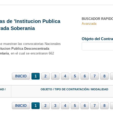
BUSCADOR RAPID
s de 'Institucion Publica
Avanzada
ada Soberania
Objeto del Contra
se muestran las convocatorias Nacionales
titucion Publica Desconcentrada
ntaria
, en el cual se encontraron 662
INICIO
1
2
3
4
5
6
7
8
AD /
OBJETO / TIPO DE CONTRATACIÓN / MODALIDAD
INICIO
1
2
3
4
5
6
7
8