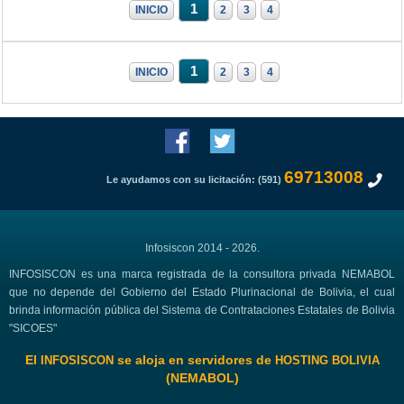
1
INICIO
2
3
4
1
INICIO
2
3
4
69713008
Le ayudamos con su licitación: (591)
Infosiscon 2014 - 2026.
INFOSISCON es una marca registrada de la consultora privada NEMABOL
que no depende del Gobierno del Estado Plurinacional de Bolivia, el cual
brinda información pública del Sistema de Contrataciones Estatales de Bolivia
"SICOES"
El
se aloja en servidores de
INFOSISCON
HOSTING BOLIVIA
(NEMABOL)