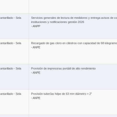
ntarillado - Sela
Servicios generales de lectura de medidores y entrega avisos de c
instituciones y notificaciones gestión 2026
- ANPP
ntarillado - Sela
Recargado de gas cloro en cilindros con capacidad de 68 kilogram
- ANPE
ntarillado - Sela
Provisión de impresoras portátil de alto rendimiento
- ANPE
ntarillado - Sela
Provisión tuberías hdpe de 63 mm diámetro = 2”
- ANPE