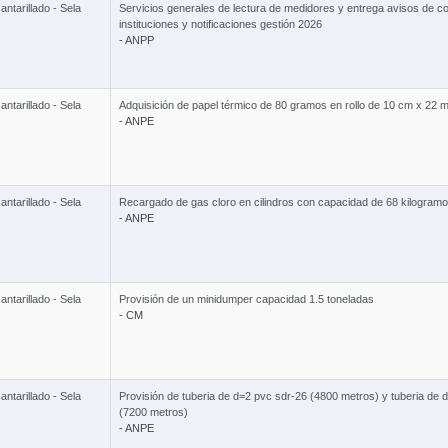
ntarillado - Sela
Servicios generales de lectura de medidores y entrega avisos de c
instituciones y notificaciones gestión 2026
- ANPP
ntarillado - Sela
Adquisición de papel térmico de 80 gramos en rollo de 10 cm x 22 
- ANPE
ntarillado - Sela
Recargado de gas cloro en cilindros con capacidad de 68 kilogram
- ANPE
ntarillado - Sela
Provisión de un minidumper capacidad 1.5 toneladas
- CM
ntarillado - Sela
Provisión de tuberia de d=2 pvc sdr-26 (4800 metros) y tuberia de 
(7200 metros)
- ANPE