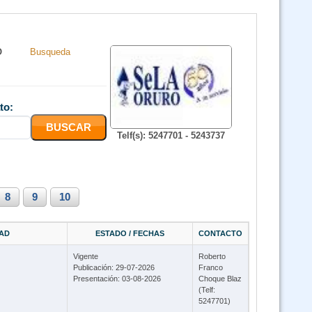
O
Busqueda
to:
Telf(s): 5247701 - 5243737
8
9
10
DAD
ESTADO / FECHAS
CONTACTO
Vigente
Roberto
Publicación: 29-07-2026
Franco
Presentación: 03-08-2026
Choque Blaz
(Telf:
5247701)