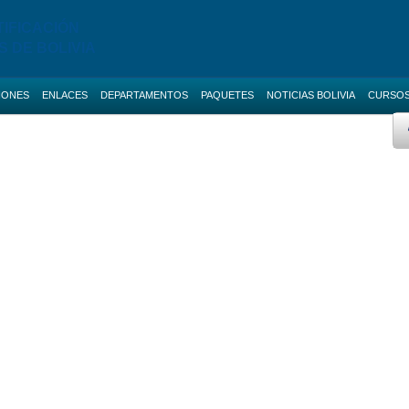
TIFICACIÓN
S DE BOLIVIA
IONES
ENLACES
DEPARTAMENTOS
PAQUETES
NOTICIAS BOLIVIA
CURSO
 AVANZADO
BOLETAS DE GARANTIA
Licitaciones de La Paz
AS NACIONALES
SERVICIOS
Licitaciones de Cochabamba
Promo ANI
IAS BOLIVIA
SOCIAL-MEDIA
Licitaciones de Santa Cruz
 MENORES
RUPE
Licitaciones de Chuquisaca
ES DIRECTAS
SIGEP
Licitaciones de Potosi
NOTICIAS
Licitaciones de Oruro
CONTACTOS
Licitaciones de Pando
Licitaciones de Beni
Licitaciones de Tarija