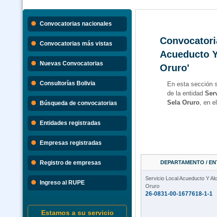
Convocatorias nacionales
Convocatoria
Convocatorias más vistas
Acueducto Y 
Nuevas Convocatorias
Oruro'
Consultorías Bolivia
En esta sección 
de la entidad
Ser
Sela Oruro
, en e
Búsqueda de convocatorias
Entidades registradas
Empresas registradas
Registro de empresas
DEPARTAMENTO / ENT
Servicio Local Acueducto Y Alca
Ingreso al RUPE
Oruro
26-0831-00-1677618-1-1
Estamos a su servicio