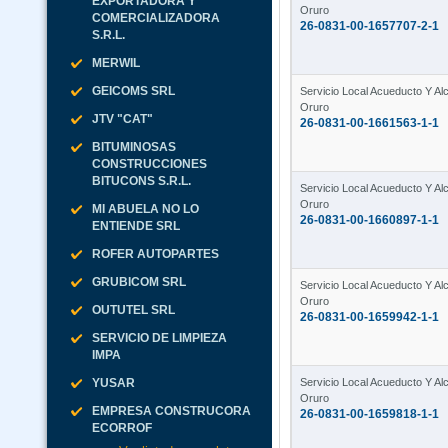
EXPORTADORA Y
Oruro
COMERCIALIZADORA
26-0831-00-1657707-2-1
S.R.L.
MERWIL
GEICOMS SRL
Servicio Local Acueducto Y Alca
Oruro
JTV "CAT"
26-0831-00-1661563-1-1
BITUMINOSAS
CONSTRUCCIONES
BITUCONS S.R.L.
Servicio Local Acueducto Y Alca
Oruro
MI ABUELA NO LO
26-0831-00-1660897-1-1
ENTIENDE SRL
ROFER AUTOPARTES
GRUBICOM SRL
Servicio Local Acueducto Y Alca
Oruro
OUTUTEL SRL
26-0831-00-1659942-1-1
SERVICIO DE LIMPIEZA
IMPA
Servicio Local Acueducto Y Alca
YUSAR
Oruro
EMPRESA CONSTRUCORA
26-0831-00-1659818-1-1
ECORROF