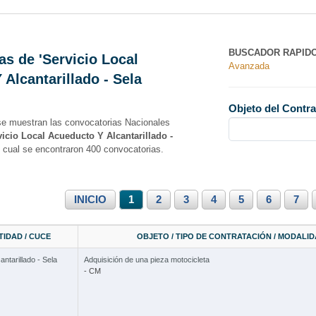
BUSCADOR RAPID
s de 'Servicio Local
Avanzada
Alcantarillado - Sela
Objeto del Contra
se muestran las convocatorias Nacionales
vicio Local Acueducto Y Alcantarillado -
l cual se encontraron 400 convocatorias.
INICIO
1
2
3
4
5
6
7
IDAD / CUCE
OBJETO / TIPO DE CONTRATACIÓN / MODALI
ntarillado - Sela
Adquisición de una pieza motocicleta
- CM