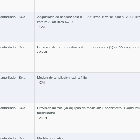
ntarillado - Sela
Adquisición de aceites: item nº 1 208 litros 10w-40, item nº 2 208 li
item nº 3208 litros 5w-30
- CM
ntarillado - Sela
Provisión de tres variadores de frecuencia dos (2) de 55 kw y uno 
- ANPE
ntarillado - Sela
Modulo de ampliacion rad -ai4-ifs
- CM
ntarillado - Sela
Provision de tres (3) equipos de medicion: 1 phchimetro, 1 conducti
turbidimetro
- ANPE
ntarillado - Sela
Martillo neumático