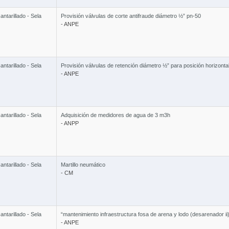
ntarillado - Sela
Provisión válvulas de corte antifraude diámetro ½” pn-50
- ANPE
ntarillado - Sela
Provisión válvulas de retención diámetro ½” para posición horizonta
- ANPE
ntarillado - Sela
Adquisición de medidores de agua de 3 m3h
- ANPP
ntarillado - Sela
Martillo neumático
- CM
ntarillado - Sela
“mantenimiento infraestructura fosa de arena y lodo (desarenador ii
- ANPE