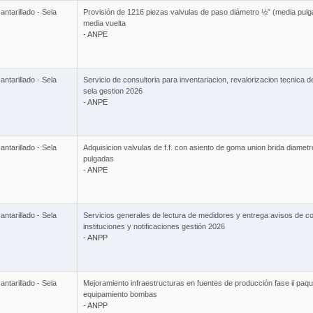
ntarillado - Sela
Provisión de 1216 piezas valvulas de paso diámetro ½” (media pulga
media vuelta
- ANPE
ntarillado - Sela
Servicio de consultoria para inventariacion, revalorizacion tecnica de
sela gestion 2026
- ANPE
ntarillado - Sela
Adquisicion valvulas de f.f. con asiento de goma union brida diamet
pulgadas
- ANPE
ntarillado - Sela
Servicios generales de lectura de medidores y entrega avisos de c
instituciones y notificaciones gestión 2026
- ANPP
ntarillado - Sela
Mejoramiento infraestructuras en fuentes de producción fase ii paqu
equipamiento bombas
- ANPP