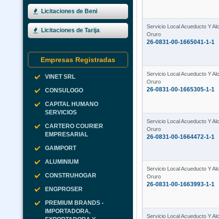
Licitaciones de Beni
Servicio Local Acueducto Y Alca
Licitaciones de Tarija
Oruro
26-0831-00-1665041-1-1
Empresas Registradas
Servicio Local Acueducto Y Alca
VINET SRL
Oruro
26-0831-00-1665305-1-1
CONSULOGO
CAPITAL HUMANO
SERVICIOS
Servicio Local Acueducto Y Alca
CARTERO COURIER
Oruro
EMPRESARIAL
26-0831-00-1664472-1-1
GAIMPORT
ALUMINIUM
Servicio Local Acueducto Y Alca
CONSTRUHOGAR
Oruro
26-0831-00-1663993-1-1
ENGPROSER
PREMIUM BRANDS -
IMPORTADORA,
Servicio Local Acueducto Y Alca