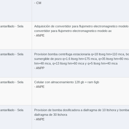
- CM
ntarillado - Sela
Adquisición de convertidor para flujometro electromagnetico modelo 
convertidor para flujometro electromagnetico modelo ax
- ANPE
ntarillado - Sela
Provision bomba centrifuga estacionaria q=18 ltseg hm=110 mca, 
sumergible de pozo q=1.6 ltseg hm=175 mca, q=35 ltseg hm=80 mca
hm=48 mca, q=13 ltseg hm=60 mca y q=5 ltseg hm=40 mca
- ANPP
ntarillado - Sela
Celular con almacenamiento 128 gb + ram 6gb
- ANPE
ntarillado - Sela
Provision de bomba dosificadora a diafragma de 10 ltshora y bomba
diafragma de 30 ltshora
- ANPE