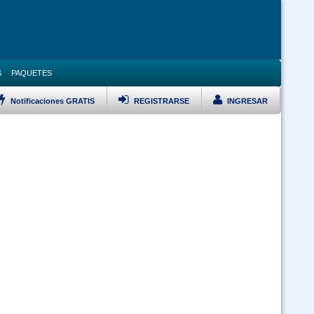
S
PAQUETES
Notificaciones GRATIS
REGISTRARSE
INGRESAR
LISTAR TODOS LOS CURSOS
VERSARIO Ley 1178, Pol Pub, DS 23318A, DS 0181 y Ley 348 Prevención
Violencia Modalidad Virtual