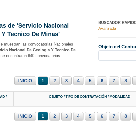
BUSCADOR RAPID
as de 'Servicio Nacional
Avanzada
 Y Tecnico De Minas'
se muestran las convocatorias Nacionales
Objeto del Contra
vicio Nacional De Geologia Y Tecnico De
l se encontraron 640 convocatorias.
INICIO
1
2
3
4
5
6
7
8
AD /
OBJETO / TIPO DE CONTRATACIÓN / MODALIDAD
INICIO
1
2
3
4
5
6
7
8