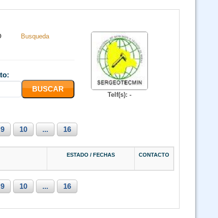
O
Busqueda
to:
Telf(s): -
9
10
...
16
ESTADO / FECHAS
CONTACTO
9
10
...
16