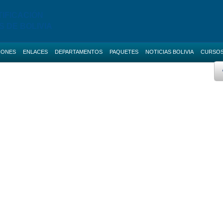
TIFICACIÓN
S DE BOLIVIA
IONES
ENLACES
DEPARTAMENTOS
PAQUETES
NOTICIAS BOLIVIA
CURSO
 AVANZADO
BOLETAS DE GARANTIA
Licitaciones de La Paz
AS NACIONALES
SERVICIOS
Licitaciones de Cochabamba
Promo ANI
IAS BOLIVIA
SOCIAL-MEDIA
Licitaciones de Santa Cruz
 MENORES
RUPE
Licitaciones de Chuquisaca
ES DIRECTAS
SIGEP
Licitaciones de Potosi
NOTICIAS
Licitaciones de Oruro
CONTACTOS
Licitaciones de Pando
Licitaciones de Beni
Licitaciones de Tarija