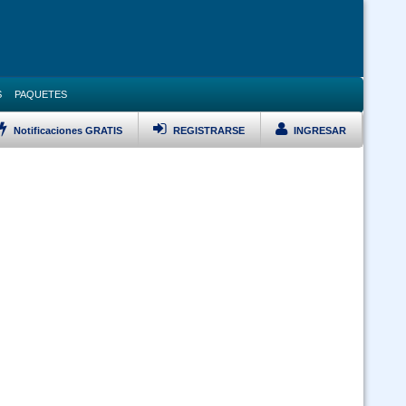
S
PAQUETES
Notificaciones GRATIS
REGISTRARSE
INGRESAR
LISTAR TODOS LOS CURSOS
VERSARIO Ley 1178, Pol Pub, DS 23318A, DS 0181 y Ley 348 Prevención
Violencia Modalidad Virtual