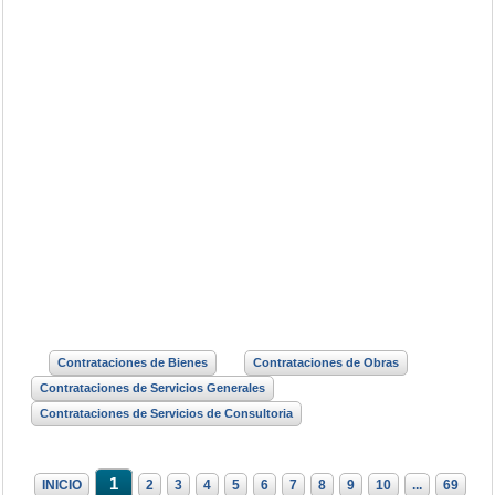
Contrataciones de Bienes
Contrataciones de Obras
Contrataciones de Servicios Generales
Contrataciones de Servicios de Consultoria
1
INICIO
2
3
4
5
6
7
8
9
10
...
69