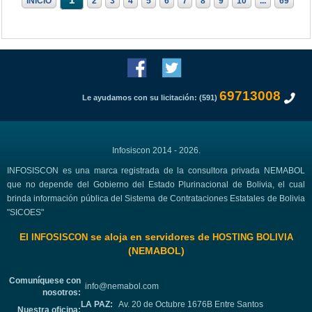
1
INICIO
2
3
4
5
6
7
8
9
10
...
69
69713008
Le ayudamos con su licitación: (591)
Infosiscon 2014 - 2026.
INFOSISCON es una marca registrada de la consultora privada NEMABOL
que no depende del Gobierno del Estado Plurinacional de Bolivia, el cual
brinda información pública del Sistema de Contrataciones Estatales de Bolivia
"SICOES"
El
se aloja en servidores de
INFOSISCON
HOSTING BOLIVIA
(NEMABOL)
Comuníquese con
info@nemabol.com
nosotros:
LA PAZ:
Av. 20 de Octubre 1676B Entre Santos
Nuestra oficina: