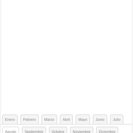
Enero
Febrero
Marzo
Abril
Mayo
Junio
Julio
Agosto
Septiembre
Octubre
Noviembre
Diciembre