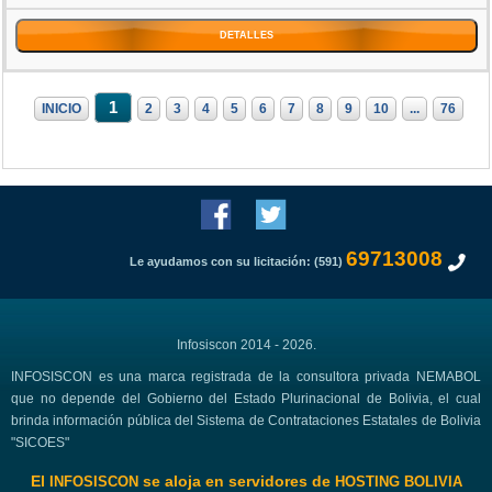
DETALLES
1
INICIO
2
3
4
5
6
7
8
9
10
...
76
69713008
Le ayudamos con su licitación: (591)
Infosiscon 2014 - 2026.
INFOSISCON es una marca registrada de la consultora privada NEMABOL
que no depende del Gobierno del Estado Plurinacional de Bolivia, el cual
brinda información pública del Sistema de Contrataciones Estatales de Bolivia
"SICOES"
El
se aloja en servidores de
INFOSISCON
HOSTING BOLIVIA