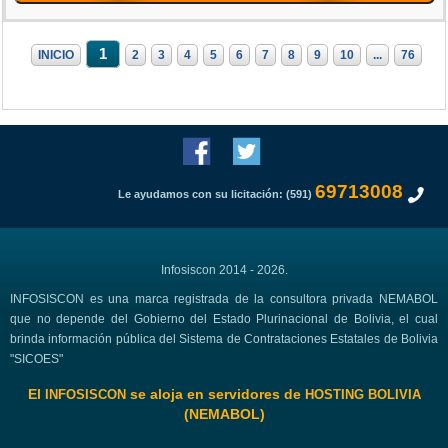
1
INICIO
2
3
4
5
6
7
8
9
10
...
76
69713008
Le ayudamos con su licitación: (591)
Infosiscon 2014 - 2026.
INFOSISCON es una marca registrada de la consultora privada NEMABOL
que no depende del Gobierno del Estado Plurinacional de Bolivia, el cual
brinda información pública del Sistema de Contrataciones Estatales de Bolivia
"SICOES"
El
se aloja en servidores de
INFOSISCON
HOSTING BOLIVIA
(NEMABOL)