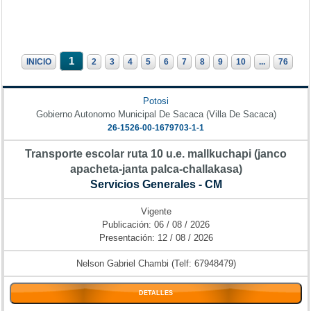
1
INICIO
2
3
4
5
6
7
8
9
10
...
76
Potosi
Gobierno Autonomo Municipal De Sacaca (Villa De Sacaca)
26-1526-00-1679703-1-1
Transporte escolar ruta 10 u.e. mallkuchapi (janco
apacheta-janta palca-challakasa)
Servicios Generales - CM
Vigente
Publicación: 06 / 08 / 2026
Presentación: 12 / 08 / 2026
Nelson Gabriel Chambi (Telf: 67948479)
DETALLES