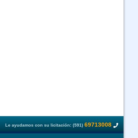
1 Salud Pública Ley 1178 - Responsabilidad por la Función Pública - Ley
2 - Ley 3131 - Bioseguridad y Paquetes Computacionales - virtual
Curso Ley 2027 y Ley 348 virtual asincronico
o SIVE Sistema Integrado de Vigilancia Epidemiológica(Virtual 24/7)
1178 - Politicas Publicas - Función Publica - Ley 1152 - ley 3131 y SAFCI
(Virtual asincrónico)
Curso Expediente Clinico (Virtual Asincrónico)
Ley N 045 contra el Racismo y toda forma de Discriminación - Virtual
Asincrónico
69713008
Le ayudamos con su licitación: (591)
Curso GUARANI (Virtual 24/07)