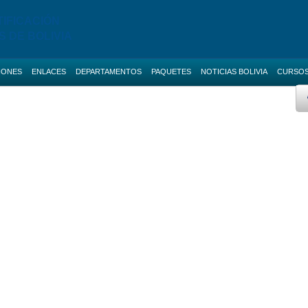
TIFICACIÓN
S DE BOLIVIA
IONES
ENLACES
DEPARTAMENTOS
PAQUETES
NOTICIAS BOLIVIA
CURSO
 AVANZADO
BOLETAS DE GARANTIA
Licitaciones de La Paz
AS NACIONALES
SERVICIOS
Licitaciones de Cochabamba
IAS BOLIVIA
SOCIAL-MEDIA
Licitaciones de Santa Cruz
 MENORES
RUPE
Licitaciones de Chuquisaca
2 Cursos
ES DIRECTAS
SIGEP
Licitaciones de Potosi
NOTICIAS
Licitaciones de Oruro
2 Cursos
CONTACTOS
Licitaciones de Pando
Licitaciones de Beni
Licitaciones de Tarija