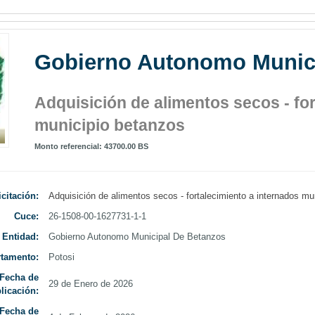
Gobierno Autonomo Munici
Curso
Adquisición de alimentos secos - fo
municipio betanzos
Monto referencial: 43700.00 BS
icitación:
Adquisición de alimentos secos - fortalecimiento a internados mu
Cuce:
26-1508-00-1627731-1-1
3 Cursos
Entidad:
Gobierno Autonomo Municipal De Betanzos
tamento:
Potosi
Fecha de
29 de Enero de 2026
licación:
Ley 603 
Fecha de