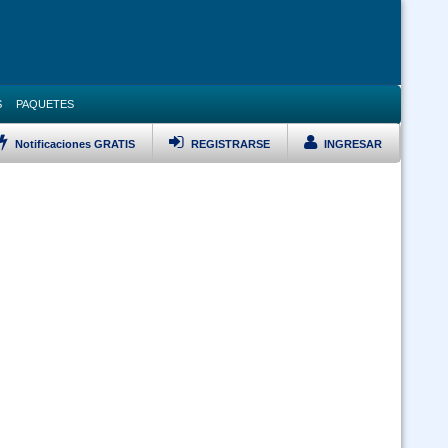
S
PAQUETES
Notificaciones GRATIS
REGISTRARSE
INGRESAR
LISTAR TODOS LOS CURSOS
Bioseguridad y Manejo de Residuos Sólidos -virtual 24-7
 Ley 1178 SAFCO y DS23318-A responsabilidad por la funcion publica -
doble certificación (Virtual 24/7)
 Ley 1178 SAFCO y Políticas Públicas doble certificación (Virtual 24/7)
Curso Ley 2027 Estatuto del Funcionario Público (Virtual 24/7)
Curso Inducción al Servicio Público (Virtual 24/7)