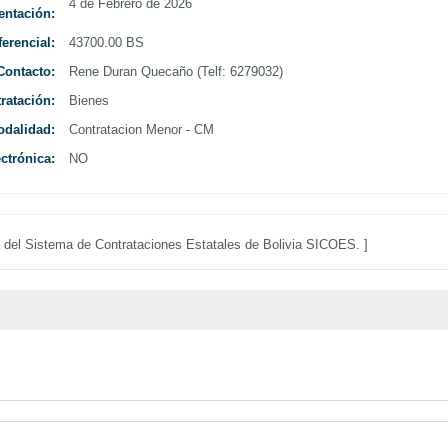
4 de Febrero de 2026
entación:
Curso Ley
erencial:
43700.00 BS
Contacto:
Rene Duran Quecaño (Telf: 6279032)
ratación:
Bienes
dalidad:
Contratacion Menor - CM
ctrónica:
NO
da del Sistema de Contrataciones Estatales de Bolivia SICOES. ]