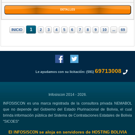
DETALLES
1
INICIO
2
3
4
5
6
7
8
9
10
...
69
69713008
Le ayudamos con su licitación: (591)
Infosiscon 2014 - 2026.
INFOSISCON es una marca registrada de la consultora privada NEMABOL
que no depende del Gobierno del Estado Plurinacional de Bolivia, el cual
brinda información pública del Sistema de Contrataciones Estatales de Bolivia
"SICOES"
El
se aloja en servidores de
INFOSISCON
HOSTING BOLIVIA