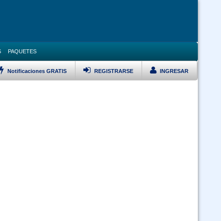
S
PAQUETES
Notificaciones GRATIS
REGISTRARSE
INGRESAR
LISTAR TODOS LOS CURSOS
VERSARIO Ley 1178, Pol Pub, DS 23318A, DS 0181 y Ley 348 Prevención
Violencia Modalidad Virtual
Curso Ley 2027 Estatuto del Funcionario Público (Virtual 24/7)
Curso Inducción al Servicio Público (Virtual 24/7)
Curso SAP Sistema de Administración de Personal (Virtual 24/7)
 Ley 1171 Uso y Manejo Racional de Quemas en Bolivia (Virtual 24/7)