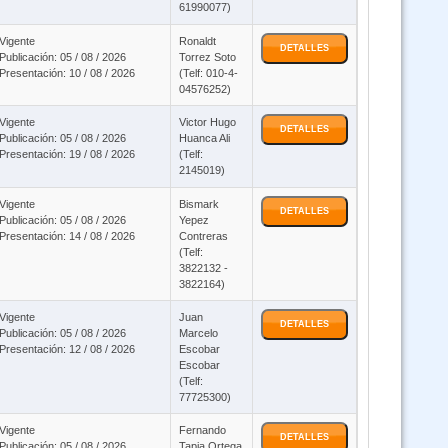
61990077)
 Ley 1178 SAFCO y DS23318-A responsabilidad por la funcion publica -
Vigente
Ronaldt
doble certificación (Virtual 24/7)
DETALLES
Publicación: 05 / 08 / 2026
Torrez Soto
Presentación: 10 / 08 / 2026
(Telf: 010-4-
04576252)
Código de las familias y del proceso familiar (Virtual Asincrónico 24/7)
Vigente
Victor Hugo
DETALLES
Publicación: 05 / 08 / 2026
Huanca Ali
Presentación: 19 / 08 / 2026
(Telf:
Curso Ley 393 de servicios financieros - ON LINE (Virtual 24/7)
2145019)
Vigente
Bismark
DETALLES
Curso BIOSEGURIDAD ODONTOLOGICA Virtual
Publicación: 05 / 08 / 2026
Yepez
Presentación: 14 / 08 / 2026
Contreras
(Telf:
3822132 -
Curso Ley 1152 Sistema Unico de Salud (Virtual 24/7)
3822164)
Vigente
Juan
3 Cursos Ley 1178 SAFCO - DS23318-A y Ley 1152 ( Virtual)
DETALLES
Publicación: 05 / 08 / 2026
Marcelo
Presentación: 12 / 08 / 2026
Escobar
Escobar
Curso Sistema de Gestión Pública SIGEP WEB (Virtual 24/7)
(Telf:
77725300)
Vigente
Fernando
Curso Prevención de la Violencia ON LINE (Virtual 24/7)
DETALLES
Publicación: 05 / 08 / 2026
Tapia Ortega