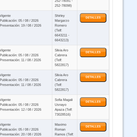
252-78091 -
2 - Ley 3131 - Bioseguridad y Paquetes Computacionales - virtual
252-78098)
Vigente
Shirley
DETALLES
Curso Ley 2027 y Ley 348 virtual asincronico
Publicación: 05 / 08 / 2026
Margarzo
Presentación: 19 / 08 / 2026
Romero
(Telf:
6643211 -
o SIVE Sistema Integrado de Vigilancia Epidemiológica(Virtual 24/7)
6643213)
Vigente
Silvia Aro
DETALLES
1178 - Politicas Publicas - Función Publica - Ley 1152 - ley 3131 y SAFCI
Publicación: 05 / 08 / 2026
Cabrera
(Virtual asincrónico)
Presentación: 11 / 08 / 2026
(Telf:
5822817)
Curso Expediente Clinico (Virtual Asincrónico)
Vigente
Silvia Aro
DETALLES
Publicación: 05 / 08 / 2026
Cabrera
Presentación: 11 / 08 / 2026
(Telf:
5822817)
Ley N 045 contra el Racismo y toda forma de Discriminación - Virtual
Asincrónico
Vigente
Sofia Magali
DETALLES
Publicación: 05 / 08 / 2026
Usnayo
Presentación: 12 / 08 / 2026
Apaza (Telf:
Curso GUARANI (Virtual 24/07)
73028516)
Vigente
Maximo
DETALLES
Publicación: 05 / 08 / 2026
Curso AYMARA Virtual
Roman
Presentación: 20 / 08 / 2026
Ramos (Telf: