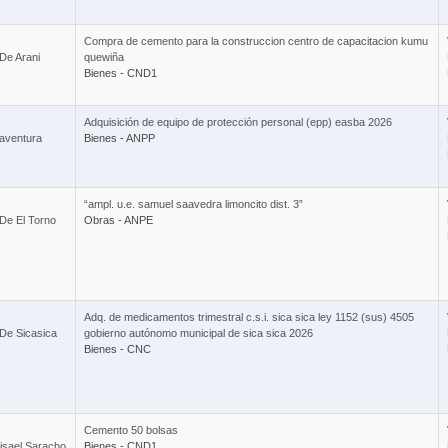
2 Cursos
Compra de cemento para la construccion centro de capacitacion kumu
De Arani
quewiña
Bienes - CND1
Ley 603 
Adquisición de equipo de protección personal (epp) easba 2026
aventura
Bienes - ANPP
“ampl. u.e. samuel saavedra limoncito dist. 3”
De El Torno
Obras - ANPE
Adq. de medicamentos trimestral c.s.i. sica sica ley 1152 (sus) 4505
De Sicasica
gobierno autónomo municipal de sica sica 2026
Bienes - CNC
Cemento 50 bolsas
isael Saracho
Bienes - CND1