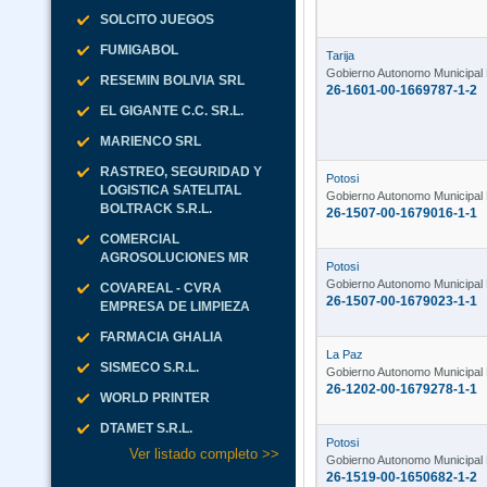
SOLCITO JUEGOS
FUMIGABOL
Tarija
Gobierno Autonomo Municipal 
RESEMIN BOLIVIA SRL
26-1601-00-1669787-1-2
EL GIGANTE C.C. SR.L.
MARIENCO SRL
RASTREO, SEGURIDAD Y
Potosi
LOGISTICA SATELITAL
Gobierno Autonomo Municipal 
BOLTRACK S.R.L.
26-1507-00-1679016-1-1
COMERCIAL
AGROSOLUCIONES MR
Potosi
Gobierno Autonomo Municipal 
COVAREAL - CVRA
26-1507-00-1679023-1-1
EMPRESA DE LIMPIEZA
FARMACIA GHALIA
La Paz
SISMECO S.R.L.
Gobierno Autonomo Municipal
26-1202-00-1679278-1-1
WORLD PRINTER
DTAMET S.R.L.
Potosi
Ver listado completo >>
Gobierno Autonomo Municipal
26-1519-00-1650682-1-2