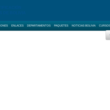
TIFICACIÓN
S DE BOLIVIA
IONES
ENLACES
DEPARTAMENTOS
PAQUETES
NOTICIAS BOLIVIA
CURSO
 AVANZADO
BOLETAS DE GARANTIA
Licitaciones de La Paz
AS NACIONALES
SERVICIOS
Licitaciones de Cochabamba
Promo ANI
IAS BOLIVIA
SOCIAL-MEDIA
Licitaciones de Santa Cruz
 MENORES
RUPE
Licitaciones de Chuquisaca
ES DIRECTAS
SIGEP
Licitaciones de Potosi
NOTICIAS
Licitaciones de Oruro
CONTACTOS
Licitaciones de Pando
Licitaciones de Beni
Licitaciones de Tarija
Curso