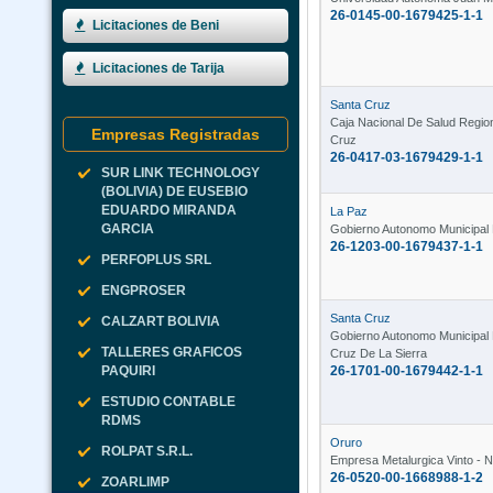
26-0145-00-1679425-1-1
Licitaciones de Beni
Licitaciones de Tarija
Santa Cruz
Caja Nacional De Salud Regio
Empresas Registradas
Cruz
26-0417-03-1679429-1-1
SUR LINK TECHNOLOGY
(BOLIVIA) DE EUSEBIO
EDUARDO MIRANDA
La Paz
GARCIA
Gobierno Autonomo Municipa
26-1203-00-1679437-1-1
PERFOPLUS SRL
ENGPROSER
Santa Cruz
CALZART BOLIVIA
Gobierno Autonomo Municipal
TALLERES GRAFICOS
Cruz De La Sierra
26-1701-00-1679442-1-1
PAQUIRI
ESTUDIO CONTABLE
RDMS
Oruro
ROLPAT S.R.L.
Empresa Metalurgica Vinto - N
26-0520-00-1668988-1-2
ZOARLIMP