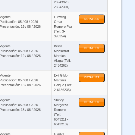
26943926
26942304)
Curso QUECHUA (Virtual 24/07)
Vigente
Ludwing
DETALLES
Publicación: 05 / 08 / 2026
Omar
Cursos Ley 045 - Ley 223 y DS 0181 SABS - ON LINE (Virtual 24/7)
Presentación: 19 / 08 / 2026
Romero Paz
(Telf: 3-
393354)
Curso Microsoft Project (Virtual 24/7)
Vigente
Belen
DETALLES
Publicación: 05 / 08 / 2026
Monserrat
Presentación: 12 / 08 / 2026
Morales
5 x 1 Salud Pública Ley 1178 - Ley 1152 - Ley 3131 - Ley 2027 y Ley 348 -
Aliaga (Telf:
virtual asincronico
2434262)
Vigente
Evil Gildo
DETALLES
6998 Ley general de higiene y seguridad ocupacional y bienestar (Virtual
Publicación: 05 / 08 / 2026
Martinez
Asincrónico)
Presentación: 13 / 08 / 2026
Colque (Telf:
2-6136235)
Vigente
Shirley
Curso Negociación y Manejo de Conflictos - Virtual asincronico
DETALLES
Publicación: 05 / 08 / 2026
Margarzo
Presentación: 13 / 08 / 2026
Romero
(Telf:
Quechua, Ley 1178, Pol Pub, DS 23318A, Ley 004 y Ley 348 Prevención
6643211 -
Violencia Modalidad Virtual
6643213)
Vigente
Gladys