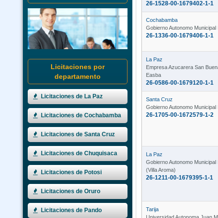
26-1528-00-1679402-1-1
Cochabamba
Gobierno Autonomo Municipal 
26-1336-00-1679406-1-1
La Paz
Licitaciones por
Empresa Azucarera San Buen
Easba
departamento
26-0586-00-1679120-1-1
Licitaciones de La Paz
Santa Cruz
Gobierno Autonomo Municipal 
26-1705-00-1672579-1-2
Licitaciones de Cochabamba
Licitaciones de Santa Cruz
Licitaciones de Chuquisaca
La Paz
Gobierno Autonomo Municipal 
(Villa Aroma)
Licitaciones de Potosi
26-1211-00-1679395-1-1
Licitaciones de Oruro
Tarija
Licitaciones de Pando
Universidad Autonoma Juan M