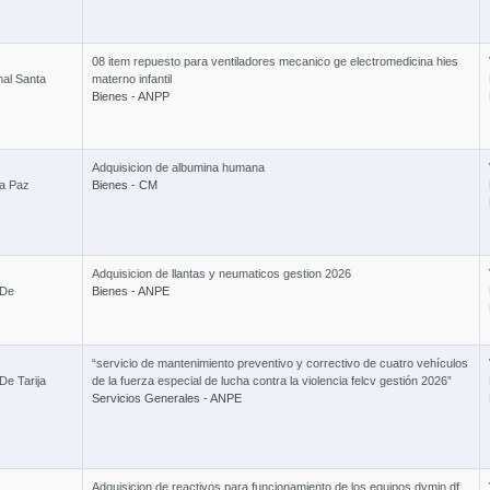
08 item repuesto para ventiladores mecanico ge electromedicina hies
nal Santa
materno infantil
3 
Bienes - ANPP
Adquisicion de albumina humana
La Paz
Bienes - CM
Combo T - 
Adquisicion de llantas y neumaticos gestion 2026
Curso Ley 1
 De
Bienes - ANPE
“servicio de mantenimiento preventivo y correctivo de cuatro vehículos
De Tarija
de la fuerza especial de lucha contra la violencia felcv gestión 2026”
Servicios Generales - ANPE
Combo B 
Adquisicion de reactivos para funcionamiento de los equipos dymin df