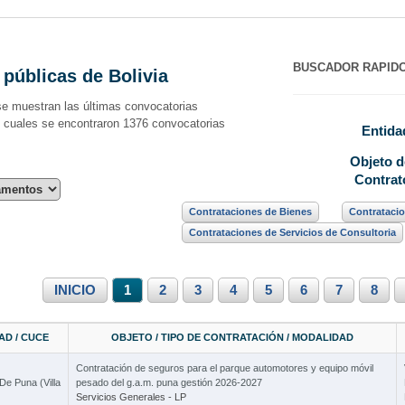
BUSCADOR RAPID
 públicas de Bolivia
se muestran las últimas convocatorias
s cuales se encontraron 1376 convocatorias
Entida
Objeto
d
Contrat
Contrataciones de Bienes
Contrataci
Contrataciones de Servicios de Consultoria
3 Cursos
INICIO
1
2
3
4
5
6
7
8
Curso 
AD / CUCE
OBJETO / TIPO DE CONTRATACIÓN / MODALIDAD
Contratación de seguros para el parque automotores y equipo móvil
De Puna (Villa
pesado del g.a.m. puna gestión 2026-2027
2 Cursos
Servicios Generales - LP