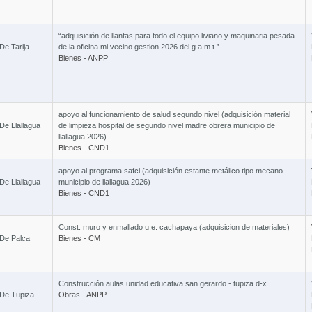
115
“adquisición de llantas para todo el equipo liviano y maquinaria pesada
De Tarija
de la oficina mi vecino gestion 2026 del g.a.m.t.”
Bienes - ANPP
Curs
apoyo al funcionamiento de salud segundo nivel (adquisición material
6 Cursos 
De Llallagua
de limpieza hospital de segundo nivel madre obrera municipio de
llallagua 2026)
Bienes - CND1
apoyo al programa safci (adquisición estante metálico tipo mecano
De Llallagua
municipio de llallagua 2026)
Bienes - CND1
Curso 
Const. muro y enmallado u.e. cachapaya (adquisicion de materiales)
 De Palca
Bienes - CM
Construcción aulas unidad educativa san gerardo - tupiza d-x
 De Tupiza
Obras - ANPP