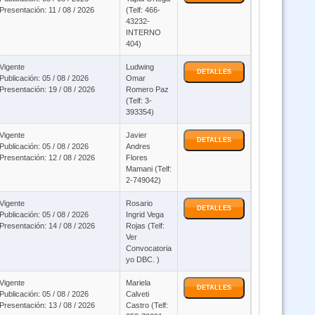
Presentación: 11 / 08 / 2026
(Telf: 466-
43232-
sos software salud SALMI SIAL SOAPS y SNIS VE modalidad virtual
INTERNO
404)
Vigente
Ludwing
RUES Registro Unico de Establecimientos de Salud - Estadístico 24/7
DETALLES
Publicación: 05 / 08 / 2026
Omar
Presentación: 19 / 08 / 2026
Romero Paz
(Telf: 3-
Curso DS 0181 SABS y SICOES para Consultores virtual
393354)
Vigente
Javier
DETALLES
Curso IA inteligenia Artifical - virtual asincronico
Publicación: 05 / 08 / 2026
Andres
Presentación: 12 / 08 / 2026
Flores
Mamani (Telf:
2-749042)
 369 Ley General de las Personas Adultas Mayores (Virtual Asincrónico
24/7)
Vigente
Rosario
DETALLES
Publicación: 05 / 08 / 2026
Ingrid Vega
Presentación: 14 / 08 / 2026
Rojas (Telf:
Curso Ley 1178 SAFCO (Virtual 24/7)
Ver
Convocatoria
yo DBC. )
Curso Sistema de Contabilidad Integrada SCI (Virtual 24/7)
Vigente
Mariela
DETALLES
Publicación: 05 / 08 / 2026
Calveti
Presentación: 13 / 08 / 2026
Castro (Telf:
1 Salud Pública Ley 1178 - Responsabilidad por la Función Pública - Ley