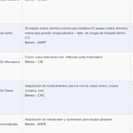
4 Cur
35 equipo matriz dermica monocapa mediana 01 equipo matriz dermica
Curso 
nal Santa
monocapa grande cirugia plastica – dpto. de cirugia de hospital obrero
n°3
Bienes - ANPP
Const. casa artesanal com. millocato (adq materiales)
l De Mecapaca
Bienes - CM
Curso Ley
Adquisicion de medicamentos para la red de salud centro, cuarta
 De Santa
compra, sms
Bienes - CNC
Adquisicion de nebulizador y quemador para equipo pinaacle
acionalizada
Bienes - ANPE
Combo 6 x 