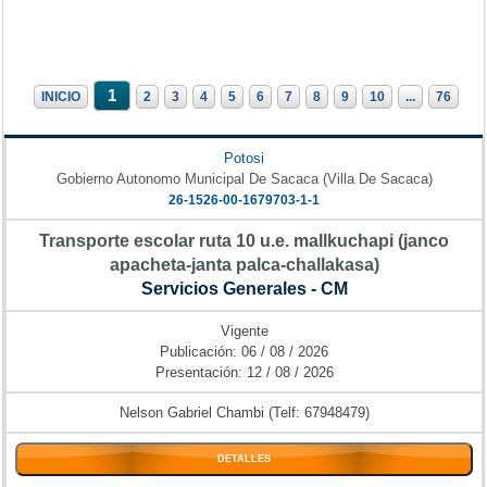
1
INICIO
2
3
4
5
6
7
8
9
10
...
76
Potosi
Gobierno Autonomo Municipal De Sacaca (Villa De Sacaca)
26-1526-00-1679703-1-1
Transporte escolar ruta 10 u.e. mallkuchapi (janco
apacheta-janta palca-challakasa)
Servicios Generales - CM
Vigente
Publicación: 06 / 08 / 2026
Presentación: 12 / 08 / 2026
Nelson Gabriel Chambi (Telf: 67948479)
DETALLES