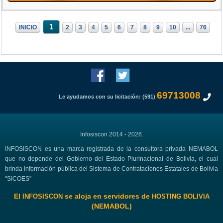
1
INICIO
2
3
4
5
6
7
8
9
10
...
76
69713008
Le ayudamos con su licitación: (591)
Infosiscon 2014 - 2026.
INFOSISCON es una marca registrada de la consultora privada NEMABOL
que no depende del Gobierno del Estado Plurinacional de Bolivia, el cual
brinda información pública del Sistema de Contrataciones Estatales de Bolivia
"SICOES"
El
se aloja en servidores de
INFOSISCON
HOSTING BOLIVIA
(NEMABOL)