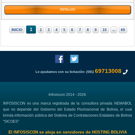
DETALLES
1
INICIO
2
3
4
5
6
7
8
9
10
...
69
69713008
Le ayudamos con su licitación: (591)
Infosiscon 2014 - 2026.
INFOSISCON es una marca registrada de la consultora privada NEMABOL
que no depende del Gobierno del Estado Plurinacional de Bolivia, el cual
brinda información pública del Sistema de Contrataciones Estatales de Bolivia
"SICOES"
El
se aloja en servidores de
INFOSISCON
HOSTING BOLIVIA