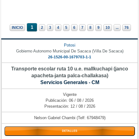
1
INICIO
2
3
4
5
6
7
8
9
10
...
76
Potosi
Gobierno Autonomo Municipal De Sacaca (Villa De Sacaca)
26-1526-00-1679703-1-1
Transporte escolar ruta 10 u.e. mallkuchapi (janco
apacheta-janta palca-challakasa)
Servicios Generales - CM
Vigente
Publicación: 06 / 08 / 2026
Presentación: 12 / 08 / 2026
Nelson Gabriel Chambi (Telf: 67948479)
DETALLES