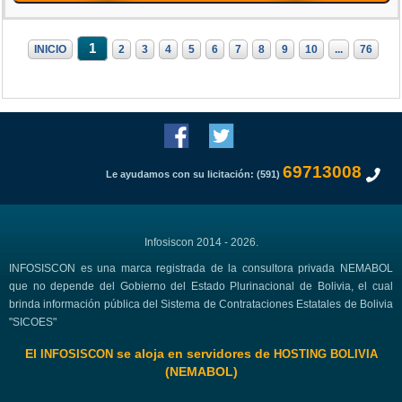
1
INICIO
2
3
4
5
6
7
8
9
10
...
76
69713008
Le ayudamos con su licitación: (591)
Infosiscon 2014 - 2026.
INFOSISCON es una marca registrada de la consultora privada NEMABOL
que no depende del Gobierno del Estado Plurinacional de Bolivia, el cual
brinda información pública del Sistema de Contrataciones Estatales de Bolivia
"SICOES"
El
se aloja en servidores de
INFOSISCON
HOSTING BOLIVIA
(NEMABOL)