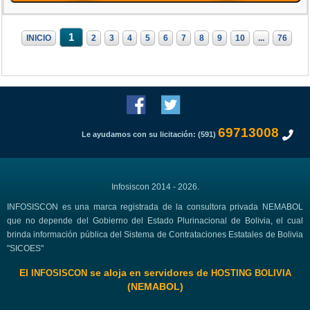
1
INICIO
2
3
4
5
6
7
8
9
10
...
76
69713008
Le ayudamos con su licitación: (591)
Infosiscon 2014 - 2026.
INFOSISCON es una marca registrada de la consultora privada NEMABOL
que no depende del Gobierno del Estado Plurinacional de Bolivia, el cual
brinda información pública del Sistema de Contrataciones Estatales de Bolivia
"SICOES"
El
se aloja en servidores de
INFOSISCON
HOSTING BOLIVIA
(NEMABOL)