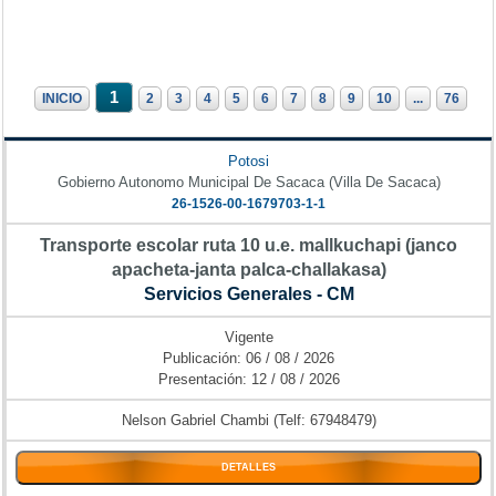
1
INICIO
2
3
4
5
6
7
8
9
10
...
76
Potosi
Gobierno Autonomo Municipal De Sacaca (Villa De Sacaca)
26-1526-00-1679703-1-1
Transporte escolar ruta 10 u.e. mallkuchapi (janco
apacheta-janta palca-challakasa)
Servicios Generales - CM
Vigente
Publicación: 06 / 08 / 2026
Presentación: 12 / 08 / 2026
Nelson Gabriel Chambi (Telf: 67948479)
DETALLES