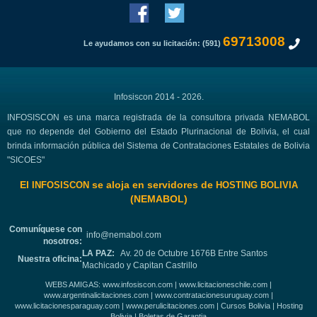
69713008
Le ayudamos con su licitación: (591)
Infosiscon 2014 - 2026.
INFOSISCON es una marca registrada de la consultora privada NEMABOL
que no depende del Gobierno del Estado Plurinacional de Bolivia, el cual
brinda información pública del Sistema de Contrataciones Estatales de Bolivia
"SICOES"
El
se aloja en servidores de
INFOSISCON
HOSTING BOLIVIA
(NEMABOL)
Comuníquese con
info@nemabol.com
nosotros:
LA PAZ:
Av. 20 de Octubre 1676B Entre Santos
Nuestra oficina:
Machicado y Capitan Castrillo
WEBS AMIGAS:
www.infosiscon.com
|
www.licitacioneschile.com
|
www.argentinalicitaciones.com
|
www.contratacionesuruguay.com
|
www.licitacionesparaguay.com
|
www.perulicitaciones.com
|
Cursos Bolivia
|
Hosting
Bolivia
|
Boletas de Garantia