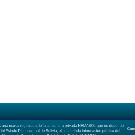
Combo 6 x 
115
Curs
6 Cursos 
Curso 
una marca registrada de la consultora privada NEMABOL que no depende
Com
el Estado Plurinacional de Bolivia, el cual brinda información pública del