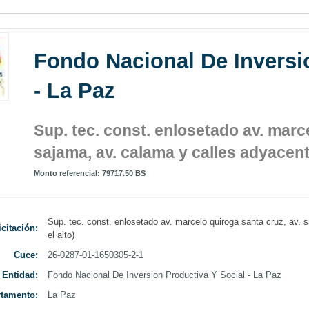
Fondo Nacional De Inversi
Curso
- La Paz
Sup. tec. const. enlosetado av. marc
sajama, av. calama y calles adyacent
Monto referencial: 79717.50 BS
3 Cursos
Sup. tec. const. enlosetado av. marcelo quiroga santa cruz, av. 
icitación:
el alto)
Cuce:
26-0287-01-1650305-2-1
Entidad:
Fondo Nacional De Inversion Productiva Y Social - La Paz
tamento:
La Paz
Ley 603 