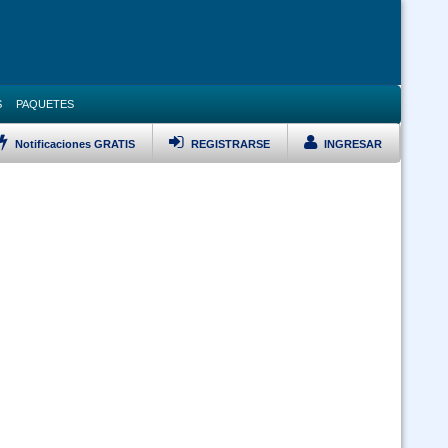
S
PAQUETES
Notificaciones GRATIS
REGISTRARSE
INGRESAR
LISTAR TODOS LOS CURSOS
Bioseguridad y Manejo de Residuos Sólidos -virtual 24-7
 Ley 1178 SAFCO y DS23318-A responsabilidad por la funcion publica -
doble certificación (Virtual 24/7)
 Ley 1178 SAFCO y Políticas Públicas doble certificación (Virtual 24/7)
Curso Ley 2027 Estatuto del Funcionario Público (Virtual 24/7)
Curso Inducción al Servicio Público (Virtual 24/7)