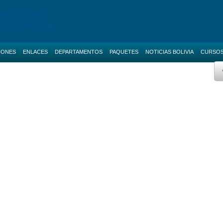
TIFICACIÓN
S DE BOLIVIA
IONES
ENLACES
DEPARTAMENTOS
PAQUETES
NOTICIAS BOLIVIA
CURSO
 AVANZADO
BOLETAS DE GARANTIA
Licitaciones de La Paz
AS NACIONALES
SERVICIOS
Licitaciones de Cochabamba
IAS BOLIVIA
SOCIAL-MEDIA
Licitaciones de Santa Cruz
 MENORES
RUPE
Licitaciones de Chuquisaca
2 Cursos
ES DIRECTAS
SIGEP
Licitaciones de Potosi
NOTICIAS
Licitaciones de Oruro
2 Cursos
CONTACTOS
Licitaciones de Pando
Licitaciones de Beni
Licitaciones de Tarija