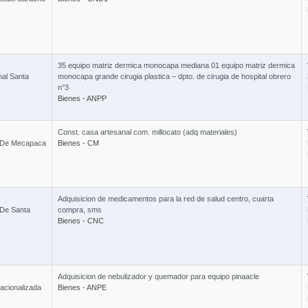
4 Cur
35 equipo matriz dermica monocapa mediana 01 equipo matriz dermica
Curso 
nal Santa
monocapa grande cirugia plastica – dpto. de cirugia de hospital obrero
n°3
Bienes - ANPP
Const. casa artesanal com. millocato (adq materiales)
l De Mecapaca
Bienes - CM
Curso Ley
Adquisicion de medicamentos para la red de salud centro, cuarta
 De Santa
compra, sms
Bienes - CNC
Adquisicion de nebulizador y quemador para equipo pinaacle
acionalizada
Bienes - ANPE
Combo 6 x 