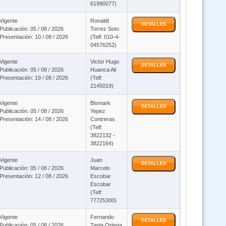
61990077)
 Ley 1178 SAFCO y DS23318-A responsabilidad por la funcion publica -
Vigente
Ronaldt
doble certificación (Virtual 24/7)
DETALLES
Publicación: 05 / 08 / 2026
Torrez Soto
Presentación: 10 / 08 / 2026
(Telf: 010-4-
04576252)
Código de las familias y del proceso familiar (Virtual Asincrónico 24/7)
Vigente
Victor Hugo
DETALLES
Publicación: 05 / 08 / 2026
Huanca Ali
Presentación: 19 / 08 / 2026
(Telf:
Curso Ley 393 de servicios financieros - ON LINE (Virtual 24/7)
2145019)
Vigente
Bismark
DETALLES
Curso BIOSEGURIDAD ODONTOLOGICA Virtual
Publicación: 05 / 08 / 2026
Yepez
Presentación: 14 / 08 / 2026
Contreras
(Telf:
3822132 -
Curso Ley 1152 Sistema Unico de Salud (Virtual 24/7)
3822164)
Vigente
Juan
3 Cursos Ley 1178 SAFCO - DS23318-A y Ley 1152 ( Virtual)
DETALLES
Publicación: 05 / 08 / 2026
Marcelo
Presentación: 12 / 08 / 2026
Escobar
Escobar
Curso Sistema de Gestión Pública SIGEP WEB (Virtual 24/7)
(Telf:
77725300)
Vigente
Fernando
Curso Prevención de la Violencia ON LINE (Virtual 24/7)
DETALLES
Publicación: 05 / 08 / 2026
Tapia Ortega