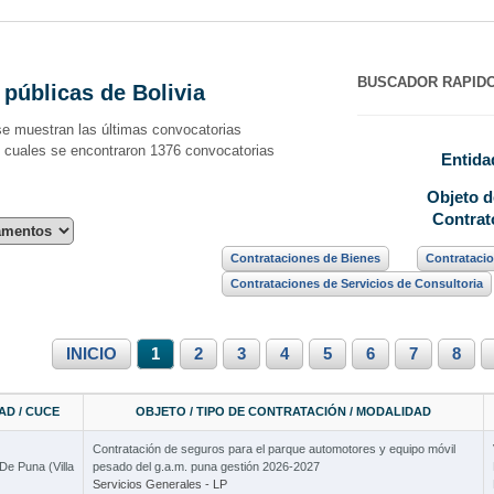
BUSCADOR RAPID
 públicas de Bolivia
se muestran las últimas convocatorias
s cuales se encontraron 1376 convocatorias
Entida
Objeto
d
Contrat
Contrataciones de Bienes
Contrataci
Contrataciones de Servicios de Consultoria
3 Cursos
INICIO
1
2
3
4
5
6
7
8
Curso 
AD / CUCE
OBJETO / TIPO DE CONTRATACIÓN / MODALIDAD
Contratación de seguros para el parque automotores y equipo móvil
De Puna (Villa
pesado del g.a.m. puna gestión 2026-2027
2 Cursos
Servicios Generales - LP