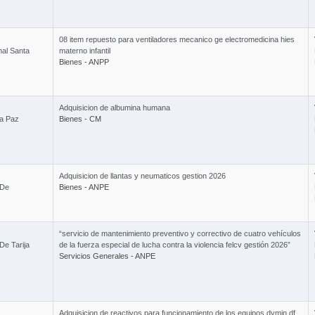
08 item repuesto para ventiladores mecanico ge electromedicina hies
nal Santa
materno infantil
3 
Bienes - ANPP
Adquisicion de albumina humana
La Paz
Bienes - CM
Combo T - 
Adquisicion de llantas y neumaticos gestion 2026
Curso Ley 1
 De
Bienes - ANPE
“servicio de mantenimiento preventivo y correctivo de cuatro vehículos
De Tarija
de la fuerza especial de lucha contra la violencia felcv gestión 2026”
Servicios Generales - ANPE
Combo B 
Adquisicion de reactivos para funcionamiento de los equipos dymin df