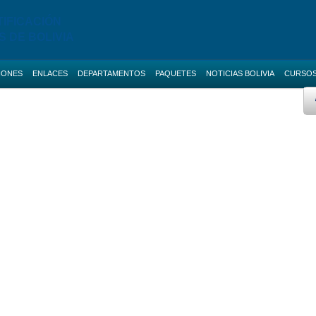
TIFICACIÓN
S DE BOLIVIA
IONES
ENLACES
DEPARTAMENTOS
PAQUETES
NOTICIAS BOLIVIA
CURSO
 AVANZADO
BOLETAS DE GARANTIA
Licitaciones de La Paz
AS NACIONALES
SERVICIOS
Licitaciones de Cochabamba
Promo ANI
IAS BOLIVIA
SOCIAL-MEDIA
Licitaciones de Santa Cruz
 MENORES
RUPE
Licitaciones de Chuquisaca
ES DIRECTAS
SIGEP
Licitaciones de Potosi
NOTICIAS
Licitaciones de Oruro
CONTACTOS
Licitaciones de Pando
Licitaciones de Beni
Licitaciones de Tarija
Curso