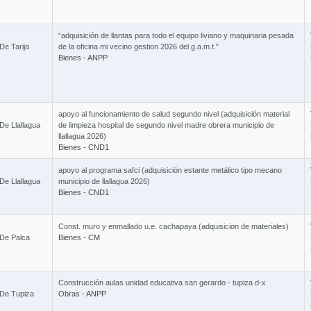
115
“adquisición de llantas para todo el equipo liviano y maquinaria pesada
De Tarija
de la oficina mi vecino gestion 2026 del g.a.m.t.”
Bienes - ANPP
Curs
apoyo al funcionamiento de salud segundo nivel (adquisición material
6 Cursos 
De Llallagua
de limpieza hospital de segundo nivel madre obrera municipio de
llallagua 2026)
Bienes - CND1
apoyo al programa safci (adquisición estante metálico tipo mecano
De Llallagua
municipio de llallagua 2026)
Bienes - CND1
Curso 
Const. muro y enmallado u.e. cachapaya (adquisicion de materiales)
 De Palca
Bienes - CM
Construcción aulas unidad educativa san gerardo - tupiza d-x
 De Tupiza
Obras - ANPP