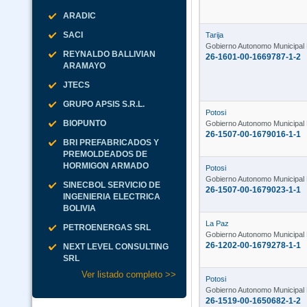
ARADIC
SACI
Tarija
Gobierno Autonomo Municipal 
REYNALDO BALLIVIAN
26-1601-00-1669787-1-2
ARAMAYO
JTECS
GRUPO APSIS S.R.L.
Potosi
BIOPUNTO
Gobierno Autonomo Municipal 
26-1507-00-1679016-1-1
BRI PREFABRICADOS Y
PREMOLDEADOS DE
HORMIGON ARMADO
Potosi
Gobierno Autonomo Municipal 
SINECBOL SERVICIO DE
26-1507-00-1679023-1-1
INGENIERIA ELECTRICA
BOLIVIA
La Paz
PETROENERGAS SRL
Gobierno Autonomo Municipal
26-1202-00-1679278-1-1
NEXT LEVEL CONSULTING
SRL
Ver listado completo >>
Potosi
Gobierno Autonomo Municipal
26-1519-00-1650682-1-2