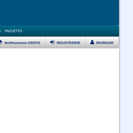
S
PAQUETES
Notificaciones GRATIS
REGISTRARSE
INGRESAR
LISTAR TODOS LOS CURSOS
VERSARIO Ley 1178, Pol Pub, DS 23318A, DS 0181 y Ley 348 Prevención
Violencia Modalidad Virtual
Curso Ley 2027 Estatuto del Funcionario Público (Virtual 24/7)
Curso Inducción al Servicio Público (Virtual 24/7)
Curso SAP Sistema de Administración de Personal (Virtual 24/7)
 Ley 1171 Uso y Manejo Racional de Quemas en Bolivia (Virtual 24/7)