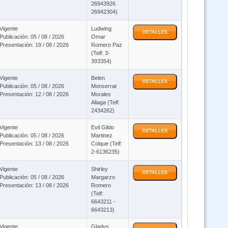
26943926
26942304)
Curso QUECHUA (Virtual 24/07)
Vigente
Ludwing
DETALLES
Publicación: 05 / 08 / 2026
Omar
Cursos Ley 045 - Ley 223 y DS 0181 SABS - ON LINE (Virtual 24/7)
Presentación: 19 / 08 / 2026
Romero Paz
(Telf: 3-
393354)
Curso Microsoft Project (Virtual 24/7)
Vigente
Belen
DETALLES
Publicación: 05 / 08 / 2026
Monserrat
Presentación: 12 / 08 / 2026
Morales
5 x 1 Salud Pública Ley 1178 - Ley 1152 - Ley 3131 - Ley 2027 y Ley 348 -
Aliaga (Telf:
virtual asincronico
2434262)
Vigente
Evil Gildo
DETALLES
6998 Ley general de higiene y seguridad ocupacional y bienestar (Virtual
Publicación: 05 / 08 / 2026
Martinez
Asincrónico)
Presentación: 13 / 08 / 2026
Colque (Telf:
2-6136235)
Vigente
Shirley
Curso Negociación y Manejo de Conflictos - Virtual asincronico
DETALLES
Publicación: 05 / 08 / 2026
Margarzo
Presentación: 13 / 08 / 2026
Romero
(Telf:
Quechua, Ley 1178, Pol Pub, DS 23318A, Ley 004 y Ley 348 Prevención
6643211 -
Violencia Modalidad Virtual
6643213)
Vigente
Gladys