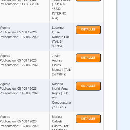
Presentación: 11 / 08 / 2026
(Telf: 466-
43232-
sos software salud SALMI SIAL SOAPS y SNIS VE modalidad virtual
INTERNO
404)
Vigente
Ludwing
RUES Registro Unico de Establecimientos de Salud - Estadístico 24/7
DETALLES
Publicación: 05 / 08 / 2026
Omar
Presentación: 19 / 08 / 2026
Romero Paz
(Telf: 3-
Curso DS 0181 SABS y SICOES para Consultores virtual
393354)
Vigente
Javier
DETALLES
Curso IA inteligenia Artifical - virtual asincronico
Publicación: 05 / 08 / 2026
Andres
Presentación: 12 / 08 / 2026
Flores
Mamani (Telf:
2-749042)
 369 Ley General de las Personas Adultas Mayores (Virtual Asincrónico
24/7)
Vigente
Rosario
DETALLES
Publicación: 05 / 08 / 2026
Ingrid Vega
Presentación: 14 / 08 / 2026
Rojas (Telf:
Curso Ley 1178 SAFCO (Virtual 24/7)
Ver
Convocatoria
yo DBC. )
Curso Sistema de Contabilidad Integrada SCI (Virtual 24/7)
Vigente
Mariela
DETALLES
Publicación: 05 / 08 / 2026
Calveti
Presentación: 13 / 08 / 2026
Castro (Telf:
1 Salud Pública Ley 1178 - Responsabilidad por la Función Pública - Ley