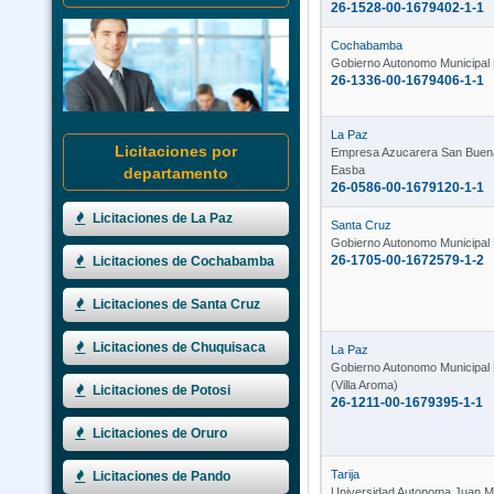
26-1528-00-1679402-1-1
Cochabamba
Gobierno Autonomo Municipal 
26-1336-00-1679406-1-1
La Paz
Licitaciones por
Empresa Azucarera San Buen
Easba
departamento
26-0586-00-1679120-1-1
Licitaciones de La Paz
Santa Cruz
Gobierno Autonomo Municipal 
26-1705-00-1672579-1-2
Licitaciones de Cochabamba
Licitaciones de Santa Cruz
Licitaciones de Chuquisaca
La Paz
Gobierno Autonomo Municipal 
(Villa Aroma)
Licitaciones de Potosi
26-1211-00-1679395-1-1
Licitaciones de Oruro
Tarija
Licitaciones de Pando
Universidad Autonoma Juan M