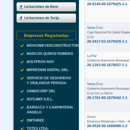
26-0145-00-1679425-1-1
Licitaciones de Beni
Licitaciones de Tarija
Santa Cruz
Caja Nacional De Salud Regio
Empresas Registradas
Cruz
26-0417-03-1679429-1-1
BRAVOMEYERCONSTRUCTORA
MARCOS QUIROZ ROMERO
La Paz
Gobierno Autonomo Municipa
BOLTPROS NOV
26-1203-00-1679437-1-1
IMPRESION DIGITAL SRL
SERVICIO DE SEGURIDAD
Y VIGILANCIA PRIVADA
Santa Cruz
Gobierno Autonomo Municipal
ARMOCORP SRL
Cruz De La Sierra
26-1701-00-1679442-1-1
NOTLIMIT S.R.L.
BARRACA Y CARPINTERIA
ANGELO
Oruro
OMTHREE
Empresa Metalurgica Vinto - N
26-0520-00-1668988-1-2
TOTES LTDA.