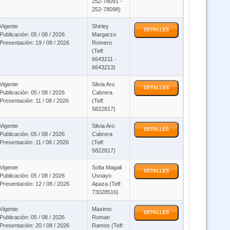
252-78091 -
2 - Ley 3131 - Bioseguridad y Paquetes Computacionales - virtual
252-78098)
Vigente
Shirley
DETALLES
Curso Ley 2027 y Ley 348 virtual asincronico
Publicación: 05 / 08 / 2026
Margarzo
Presentación: 19 / 08 / 2026
Romero
(Telf:
6643211 -
o SIVE Sistema Integrado de Vigilancia Epidemiológica(Virtual 24/7)
6643213)
Vigente
Silvia Aro
DETALLES
1178 - Politicas Publicas - Función Publica - Ley 1152 - ley 3131 y SAFCI
Publicación: 05 / 08 / 2026
Cabrera
(Virtual asincrónico)
Presentación: 11 / 08 / 2026
(Telf:
5822817)
Curso Expediente Clinico (Virtual Asincrónico)
Vigente
Silvia Aro
DETALLES
Publicación: 05 / 08 / 2026
Cabrera
Presentación: 11 / 08 / 2026
(Telf:
5822817)
Ley N 045 contra el Racismo y toda forma de Discriminación - Virtual
Asincrónico
Vigente
Sofia Magali
DETALLES
Publicación: 05 / 08 / 2026
Usnayo
Presentación: 12 / 08 / 2026
Apaza (Telf:
Curso GUARANI (Virtual 24/07)
73028516)
Vigente
Maximo
DETALLES
Publicación: 05 / 08 / 2026
Curso AYMARA Virtual
Roman
Presentación: 20 / 08 / 2026
Ramos (Telf: