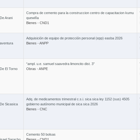
2 Cursos
Compra de cemento para la construccion centro de capacitacion kumu
De Arani
quewiña
Bienes - CND1
Ley 603 
Adquisición de equipo de protección personal (epp) easba 2026
aventura
Bienes - ANPP
“ampl. u.e. samuel saavedra limoncito dist. 3”
De El Torno
Obras - ANPE
Adq. de medicamentos trimestral c.s.i. sica sica ley 1152 (sus) 4505
De Sicasica
gobierno autónomo municipal de sica sica 2026
Bienes - CNC
Cemento 50 bolsas
isael Saracho
Bienes - CND1