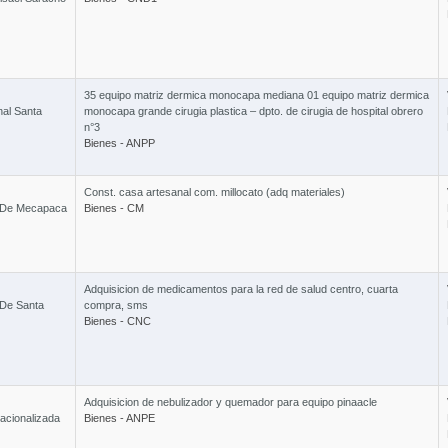
35 equipo matriz dermica monocapa mediana 01 equipo matriz dermica
nal Santa
monocapa grande cirugia plastica – dpto. de cirugia de hospital obrero
n°3
Bienes - ANPP
Const. casa artesanal com. millocato (adq materiales)
l De Mecapaca
Bienes - CM
Adquisicion de medicamentos para la red de salud centro, cuarta
 De Santa
compra, sms
Bienes - CNC
Adquisicion de nebulizador y quemador para equipo pinaacle
acionalizada
Bienes - ANPE