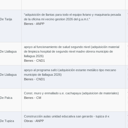
“adquisición de llantas para todo el equipo liviano y maquinaria pesada
De Tarija
de la oficina mi vecino gestion 2026 del g.a.m.t.”
Bienes - ANPP
apoyo al funcionamiento de salud segundo nivel (adquisición material
De Llallagua
de limpieza hospital de segundo nivel madre obrera municipio de
llallagua 2026)
Bienes - CND1
apoyo al programa safci (adquisición estante metálico tipo mecano
De Llallagua
municipio de llallagua 2026)
Bienes - CND1
Const. muro y enmallado u.e. cachapaya (adquisicion de materiales)
 De Palca
Bienes - CM
Construcción aulas unidad educativa san gerardo - tupiza d-x
 De Tupiza
Obras - ANPP