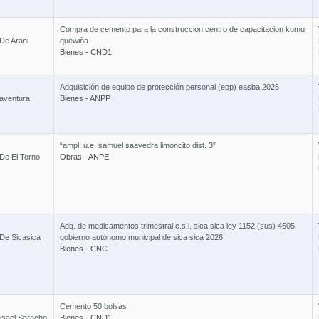
Compra de cemento para la construccion centro de capacitacion kumu
De Arani
quewiña
Bienes - CND1
Adquisición de equipo de protección personal (epp) easba 2026
aventura
Bienes - ANPP
“ampl. u.e. samuel saavedra limoncito dist. 3”
De El Torno
Obras - ANPE
Adq. de medicamentos trimestral c.s.i. sica sica ley 1152 (sus) 4505
De Sicasica
gobierno autónomo municipal de sica sica 2026
Bienes - CNC
Cemento 50 bolsas
isael Saracho
Bienes - CND1