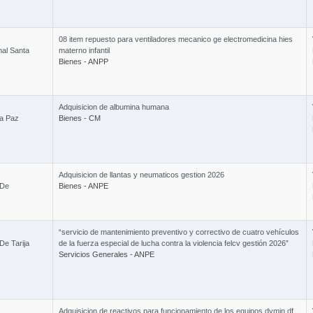
08 item repuesto para ventiladores mecanico ge electromedicina hies
nal Santa
materno infantil
Bienes - ANPP
Adquisicion de albumina humana
La Paz
Bienes - CM
Adquisicion de llantas y neumaticos gestion 2026
 De
Bienes - ANPE
“servicio de mantenimiento preventivo y correctivo de cuatro vehículos
De Tarija
de la fuerza especial de lucha contra la violencia felcv gestión 2026”
Servicios Generales - ANPE
Adquisicion de reactivos para funcionamiento de los equipos dymin df