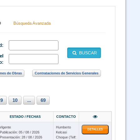
O
Búsqueda Avanzada
d:
BUSCAR
el
o
:
ones de Obras
Contrataciones de Servicios Generales
9
10
...
69
ESTADO / FECHAS
CONTACTO
Vigente
Humberto
DETALLES
Publicación: 05 / 08 / 2026
Kelcasi
Presentación: 28 / 08 / 2026
Choque (Telf: