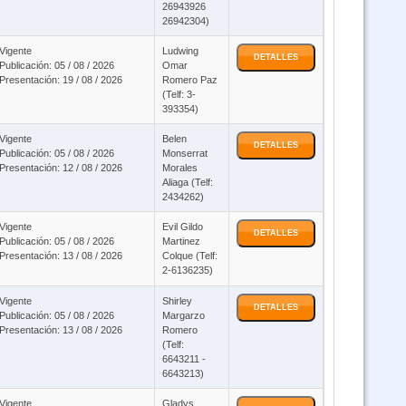
26943926
26942304)
Vigente
Ludwing
DETALLES
Publicación: 05 / 08 / 2026
Omar
Presentación: 19 / 08 / 2026
Romero Paz
(Telf: 3-
393354)
Vigente
Belen
DETALLES
Publicación: 05 / 08 / 2026
Monserrat
Presentación: 12 / 08 / 2026
Morales
Aliaga (Telf:
2434262)
Vigente
Evil Gildo
DETALLES
Publicación: 05 / 08 / 2026
Martinez
Presentación: 13 / 08 / 2026
Colque (Telf:
2-6136235)
Vigente
Shirley
DETALLES
Publicación: 05 / 08 / 2026
Margarzo
Presentación: 13 / 08 / 2026
Romero
(Telf:
6643211 -
6643213)
Vigente
Gladys