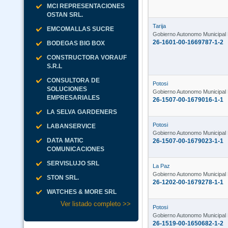
MCI REPRESENTACIONES
OSTAN SRL.
Tarija
EMCOMALLAS SUCRE
Gobierno Autonomo Municipal 
26-1601-00-1669787-1-2
BODEGAS BIG BOX
CONSTRUCTORA VORAUF
S.R.L
CONSULTORA DE
Potosi
SOLUCIONES
Gobierno Autonomo Municipal 
EMPRESARIALES
26-1507-00-1679016-1-1
LA SELVA GARDENERS
Potosi
LABANSERVICE
Gobierno Autonomo Municipal 
DATA MATIC
26-1507-00-1679023-1-1
COMUNICACIONES
SERVISLUJO SRL
La Paz
Gobierno Autonomo Municipal
STON SRL.
26-1202-00-1679278-1-1
WATCHES & MORE SRL
Ver listado completo >>
Potosi
Gobierno Autonomo Municipal
26-1519-00-1650682-1-2