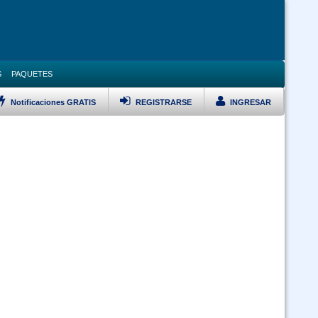
S
PAQUETES
Notificaciones GRATIS
REGISTRARSE
INGRESAR
LISTAR TODOS LOS CURSOS
VERSARIO Ley 1178, Pol Pub, DS 23318A, DS 0181 y Ley 348 Prevención
Violencia Modalidad Virtual