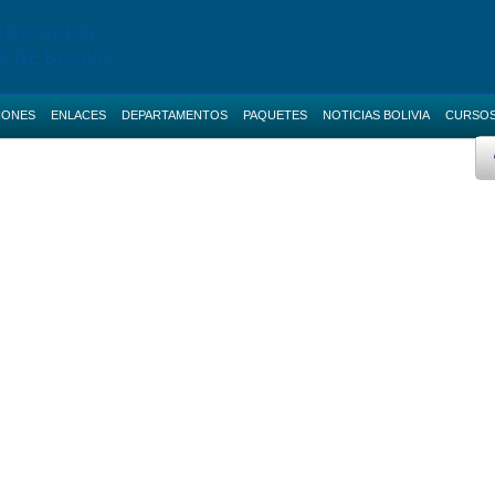
TIFICACIÓN
S DE BOLIVIA
IONES
ENLACES
DEPARTAMENTOS
PAQUETES
NOTICIAS BOLIVIA
CURSO
 AVANZADO
BOLETAS DE GARANTIA
Licitaciones de La Paz
AS NACIONALES
SERVICIOS
Licitaciones de Cochabamba
Promo ANI
IAS BOLIVIA
SOCIAL-MEDIA
Licitaciones de Santa Cruz
 MENORES
RUPE
Licitaciones de Chuquisaca
ES DIRECTAS
SIGEP
Licitaciones de Potosi
NOTICIAS
Licitaciones de Oruro
CONTACTOS
Licitaciones de Pando
Licitaciones de Beni
Licitaciones de Tarija