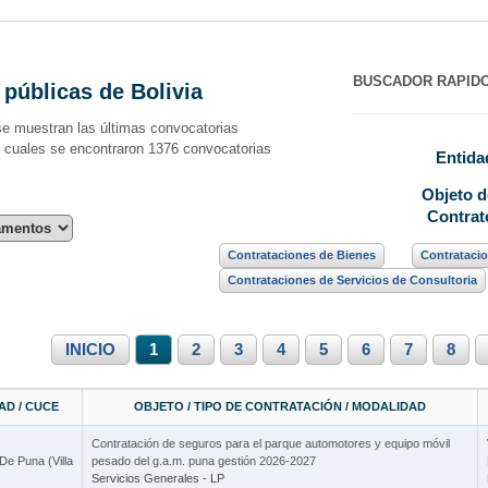
BUSCADOR RAPID
 públicas de Bolivia
se muestran las últimas convocatorias
s cuales se encontraron 1376 convocatorias
Entida
Objeto
d
Contrat
Contrataciones de Bienes
Contrataci
Contrataciones de Servicios de Consultoria
INICIO
1
2
3
4
5
6
7
8
AD / CUCE
OBJETO / TIPO DE CONTRATACIÓN / MODALIDAD
Contratación de seguros para el parque automotores y equipo móvil
De Puna (Villa
pesado del g.a.m. puna gestión 2026-2027
Servicios Generales - LP