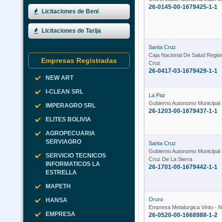
26-0145-00-1679425-1-1
Licitaciones de Beni
Licitaciones de Tarija
Santa Cruz
Caja Nacional De Salud Regio
Empresas Registradas
Cruz
26-0417-03-1679429-1-1
NEW ART
I-CLEAN SRL
La Paz
Gobierno Autonomo Municipa
IMPERAGRO SRL
26-1203-00-1679437-1-1
ELITES BOLIVIA
AGROPECUARIA
SERVIAGRO
Santa Cruz
Gobierno Autonomo Municipal
SERVICIO TECNICOS
Cruz De La Sierra
INFORMATICOS LA
26-1701-00-1679442-1-1
ESTRELLA
MAPETH
Oruro
HANSA
Empresa Metalurgica Vinto - N
EMPRESA
26-0520-00-1668988-1-2