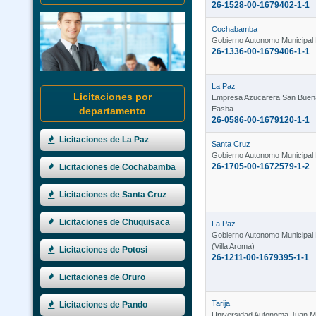
26-1528-00-1679402-1-1
Cochabamba
Gobierno Autonomo Municipal 
26-1336-00-1679406-1-1
La Paz
Licitaciones por
Empresa Azucarera San Buen
Easba
departamento
26-0586-00-1679120-1-1
Licitaciones de La Paz
Santa Cruz
Gobierno Autonomo Municipal 
26-1705-00-1672579-1-2
Licitaciones de Cochabamba
Licitaciones de Santa Cruz
Licitaciones de Chuquisaca
La Paz
Gobierno Autonomo Municipal 
(Villa Aroma)
Licitaciones de Potosi
26-1211-00-1679395-1-1
Licitaciones de Oruro
Tarija
Licitaciones de Pando
Universidad Autonoma Juan M