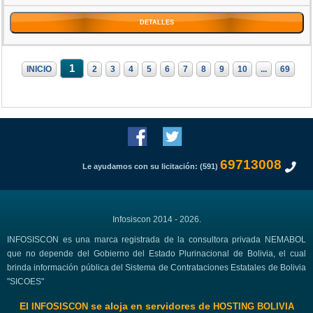
DETALLES
1
INICIO
2
3
4
5
6
7
8
9
10
...
69
69713008
Le ayudamos con su licitación: (591)
Infosiscon 2014 - 2026.
INFOSISCON es una marca registrada de la consultora privada NEMABOL
que no depende del Gobierno del Estado Plurinacional de Bolivia, el cual
brinda información pública del Sistema de Contrataciones Estatales de Bolivia
"SICOES"
El
se aloja en servidores de
INFOSISCON
HOSTING BOLIVIA