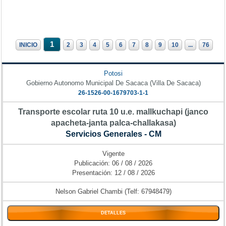
1
INICIO
2
3
4
5
6
7
8
9
10
...
76
Potosi
Gobierno Autonomo Municipal De Sacaca (Villa De Sacaca)
26-1526-00-1679703-1-1
Transporte escolar ruta 10 u.e. mallkuchapi (janco
apacheta-janta palca-challakasa)
Servicios Generales - CM
Vigente
Publicación: 06 / 08 / 2026
Presentación: 12 / 08 / 2026
Nelson Gabriel Chambi (Telf: 67948479)
DETALLES