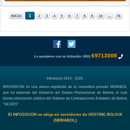
1
INICIO
2
3
4
5
6
7
8
9
10
...
76
69713008
Le ayudamos con su licitación: (591)
Infosiscon 2014 - 2026.
INFOSISCON es una marca registrada de la consultora privada NEMABOL
que no depende del Gobierno del Estado Plurinacional de Bolivia, el cual
brinda información pública del Sistema de Contrataciones Estatales de Bolivia
"SICOES"
El
se aloja en servidores de
INFOSISCON
HOSTING BOLIVIA
(NEMABOL)