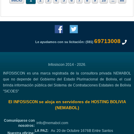
1
INICIO
2
3
4
5
6
7
8
9
10
...
88
69713008
Le ayudamos con su licitación: (591)
Infosiscon 2014 - 2026.
INFOSISCON es una marca registrada de la consultora privada NEMABOL
que no depende del Gobierno del Estado Plurinacional de Bolivia, el cual
brinda información pública del Sistema de Contrataciones Estatales de Bolivia
"SICOES"
El
se aloja en servidores de
INFOSISCON
HOSTING BOLIVIA
(NEMABOL)
Comuníquese con
info@nemabol.com
nosotros:
LA PAZ:
Av. 20 de Octubre 1676B Entre Santos
Nuestra oficina: