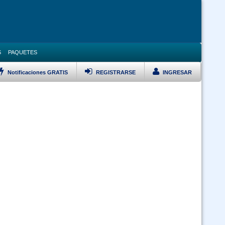
S
PAQUETES
Notificaciones GRATIS
REGISTRARSE
INGRESAR
LISTAR TODOS LOS CURSOS
VERSARIO Ley 1178, Pol Pub, DS 23318A, DS 0181 y Ley 348 Prevención
Violencia Modalidad Virtual
Curso Ley 2027 Estatuto del Funcionario Público (Virtual 24/7)
Curso Inducción al Servicio Público (Virtual 24/7)
Curso SAP Sistema de Administración de Personal (Virtual 24/7)
 Ley 1171 Uso y Manejo Racional de Quemas en Bolivia (Virtual 24/7)