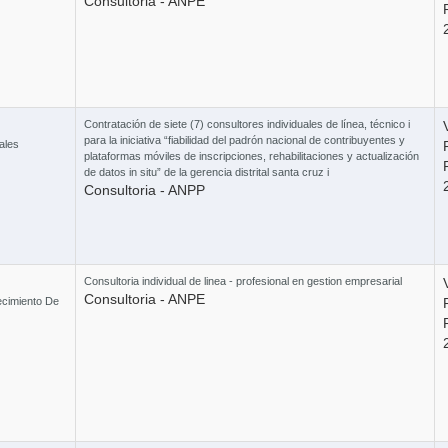
Consultoria - ANPE
Curso S
Contratación de siete (7) consultores individuales de línea, técnico i
para la iniciativa “fiabilidad del padrón nacional de contribuyentes y
ales
plataformas móviles de inscripciones, rehabilitaciones y actualización
de datos in situ” de la gerencia distrital santa cruz i
Curs
Consultoria - ANPP
Consultoria individual de linea - profesional en gestion empresarial
Curso 
Consultoria - ANPE
ecimiento De
3 Cu
Combo t