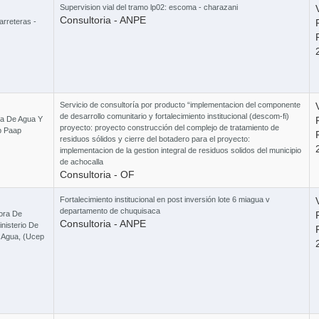
Supervision vial del tramo lp02: escoma - charazani
Consultoria - ANPE
arreteras -
Curso
Servicio de consultoría por producto “implementacion del componente
de desarrollo comunitario y fortalecimiento institucional (descom-fi)
a De Agua Y
proyecto: proyecto construcción del complejo de tratamiento de
cp Paap
residuos sólidos y cierre del botadero para el proyecto:
implementacion de la gestion integral de residuos solidos del municipio
de achocalla
Consultoria - OF
Fortalecimiento institucional en post inversión lote 6 miagua v
departamento de chuquisaca
ora De
Consultoria - ANPE
nisterio De
Y Agua, (Ucep
Cu
Curso Ley 