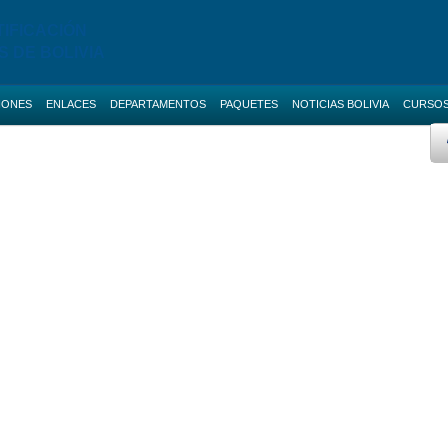
TIFICACIÓN
S DE BOLIVIA
IONES
ENLACES
DEPARTAMENTOS
PAQUETES
NOTICIAS BOLIVIA
CURSO
 AVANZADO
BOLETAS DE GARANTIA
Licitaciones de La Paz
AS NACIONALES
SERVICIOS
Licitaciones de Cochabamba
Promo ANI
IAS BOLIVIA
SOCIAL-MEDIA
Licitaciones de Santa Cruz
 MENORES
RUPE
Licitaciones de Chuquisaca
ES DIRECTAS
SIGEP
Licitaciones de Potosi
NOTICIAS
Licitaciones de Oruro
CONTACTOS
Licitaciones de Pando
Licitaciones de Beni
Licitaciones de Tarija
Curso