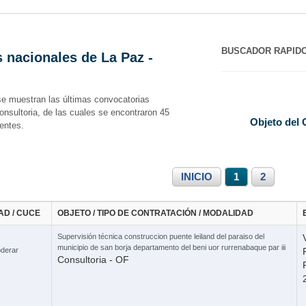
BUSCADOR RAPID
 nacionales de La Paz -
se muestran las últimas convocatorias
onsultoria, de las cuales se encontraron 45
Objeto del 
entes.
INICIO
1
2
3 Cursos
AD / CUCE
OBJETO / TIPO DE CONTRATACIÓN / MODALIDAD
Supervisión técnica construccion puente leiland del paraiso del
municipio de san borja departamento del beni uor rurrenabaque par iii
derar
Curso 
Consultoria - OF
2 Cursos