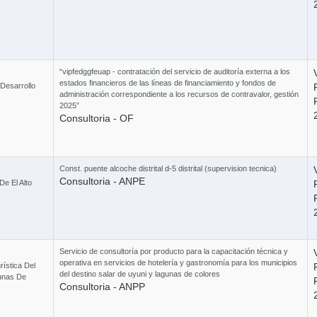
115
“vipfedggfeuap - contratación del servicio de auditoría externa a los
estados financieros de las líneas de financiamiento y fondos de
Curs
 Desarrollo
administración correspondiente a los recursos de contravalor, gestión
2025”
Consultoria - OF
6 Cursos 
Const. puente alcoche distrital d-5 distrital (supervision tecnica)
Consultoria - ANPE
e El Alto
Curso 
Servicio de consultoría por producto para la capacitación técnica y
operativa en servicios de hotelería y gastronomía para los municipios
ística Del
del destino salar de uyuni y lagunas de colores
unas De
Consultoria - ANPP