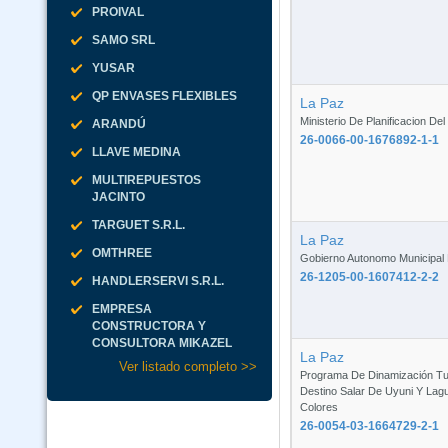
PROIVAL
SAMO SRL
YUSAR
QP ENVASES FLEXIBLES
La Paz
Ministerio De Planificacion Del
ARANDÚ
26-0066-00-1676892-1-1
LLAVE MEDINA
MULTIREPUESTOS
JACINTO
TARGUET S.R.L.
La Paz
OMTHREE
Gobierno Autonomo Municipal D
26-1205-00-1607412-2-2
HANDLERSERVI S.R.L.
EMPRESA
CONSTRUCTORA Y
CONSULTORA MIKAZEL
La Paz
Ver listado completo >>
Programa De Dinamización Tur
Destino Salar De Uyuni Y Lag
Colores
26-0054-03-1664729-2-1