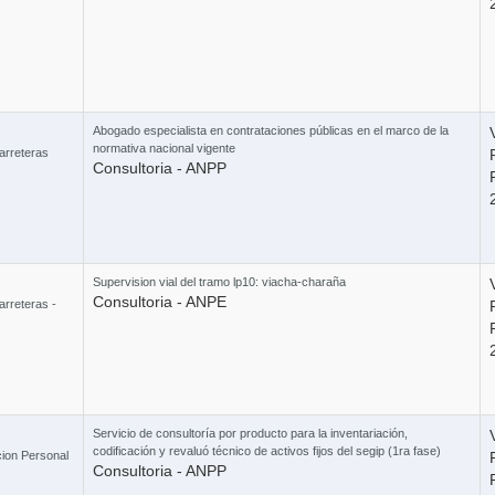
4 Cur
Curso 
Abogado especialista en contrataciones públicas en el marco de la
normativa nacional vigente
arreteras
Consultoria - ANPP
Supervision vial del tramo lp10: viacha-charaña
Curso Ley
Consultoria - ANPE
arreteras -
Servicio de consultoría por producto para la inventariación,
codificación y revaluó técnico de activos fijos del segip (1ra fase)
cion Personal
Consultoria - ANPP
Combo 6 x 