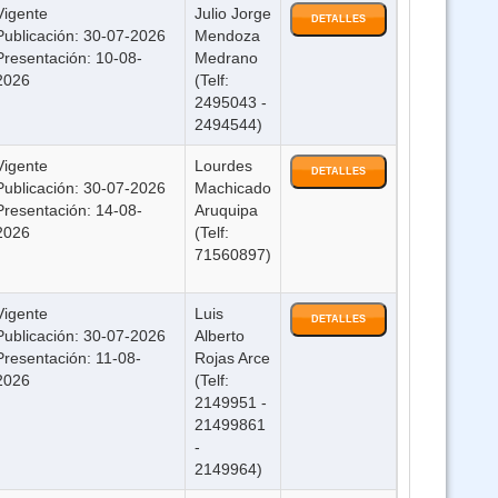
Vigente
Julio Jorge
DETALLES
Publicación: 30-07-2026
Mendoza
2 Cursos Ley 2492 y Ley 843 Virtual
Presentación: 10-08-
Medrano
2026
(Telf:
 DS 23318-A Responsabilidad por la Función Pública - virtual 24-07
2495043 -
2494544)
Bioseguridad y Manejo de Residuos Sólidos -virtual 24-7
Vigente
Lourdes
DETALLES
Publicación: 30-07-2026
Machicado
Presentación: 14-08-
Aruquipa
Curso Completo de Photoshop desde cero (Virtual 24/7)
2026
(Telf:
71560897)
Curso Ley 2492 Codigo Tributario Boliviano - VIRTUAL
Vigente
Luis
DETALLES
Publicación: 30-07-2026
Alberto
Curso de Redacción - Grámatica - Ortografía virtual
Presentación: 11-08-
Rojas Arce
2026
(Telf:
2149951 -
rso Ley 070 Ley Avelino Siñani Elizardo Perez (modalidad virtual)
21499861
-
348 - Prenvención de la Violencia y Ley 1153 modificación Ley 348 triple
2149964)
certificación - ON LINE (Virtual 24/7)