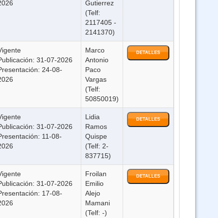
2026
Gutierrez
2 - Ley 3131 - Bioseguridad y Paquetes Computacionales - virtual
(Telf:
2117405 -
Curso Ley 2027 y Ley 348 virtual asincronico
2141370)
Vigente
Marco
DETALLES
o SIVE Sistema Integrado de Vigilancia Epidemiológica(Virtual 24/7)
Publicación: 31-07-2026
Antonio
Presentación: 24-08-
Paco
2026
Vargas
1178 - Politicas Publicas - Función Publica - Ley 1152 - ley 3131 y SAFCI
(Telf:
(Virtual asincrónico)
50850019)
Vigente
Lidia
Curso Expediente Clinico (Virtual Asincrónico)
DETALLES
Publicación: 31-07-2026
Ramos
Presentación: 11-08-
Quispe
Ley N 045 contra el Racismo y toda forma de Discriminación - Virtual
2026
(Telf: 2-
Asincrónico
837715)
Vigente
Froilan
DETALLES
Curso GUARANI (Virtual 24/07)
Publicación: 31-07-2026
Emilio
Presentación: 17-08-
Alejo
2026
Mamani
Curso AYMARA Virtual
(Telf: -)