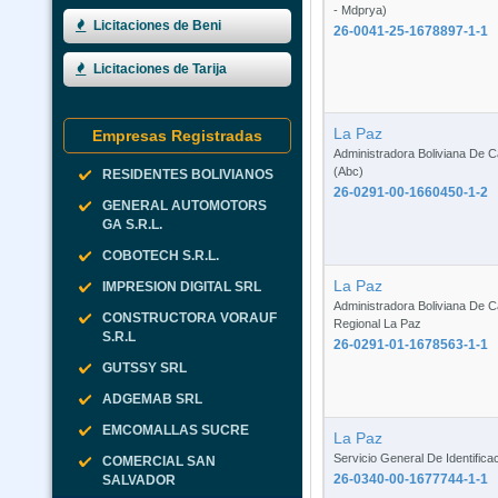
- Mdprya)
Licitaciones de Beni
26-0041-25-1678897-1-1
Licitaciones de Tarija
La Paz
Empresas Registradas
Administradora Boliviana De C
(Abc)
RESIDENTES BOLIVIANOS
26-0291-00-1660450-1-2
GENERAL AUTOMOTORS
GA S.R.L.
COBOTECH S.R.L.
La Paz
IMPRESION DIGITAL SRL
Administradora Boliviana De C
CONSTRUCTORA VORAUF
Regional La Paz
S.R.L
26-0291-01-1678563-1-1
GUTSSY SRL
ADGEMAB SRL
EMCOMALLAS SUCRE
La Paz
Servicio General De Identifica
COMERCIAL SAN
26-0340-00-1677744-1-1
SALVADOR