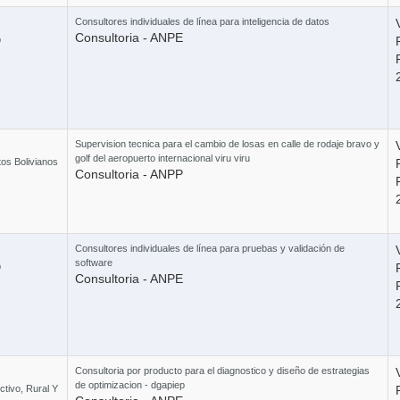
Consultores individuales de línea para inteligencia de datos
Consultoria - ANPE
b
3 
Supervision tecnica para el cambio de losas en calle de rodaje bravo y
golf del aeropuerto internacional viru viru
os Bolivianos
Consultoria - ANPP
Combo T - 
Curso Ley 1
Consultores individuales de línea para pruebas y validación de
software
b
Consultoria - ANPE
Combo B 
Consultoria por producto para el diagnostico y diseño de estrategias
de optimizacion - dgapiep
ctivo, Rural Y