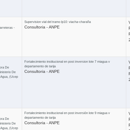
2 Cursos
Supervision vial del tramo lp10: viacha-charaña
Consultoria - ANPE
arreteras -
Ley 603 
Fortalecimiento institucional en post inversion lote 7 miagua v
departamento de tarija
ora De
Consultoria - ANPE
nisterio De
Y Agua, (Ucep
Fortalecimiento institucional en post inversión lote 9 miagua v
departamento de tarija
ora De
Consultoria - ANPE
nisterio De
Y Agua, (Ucep