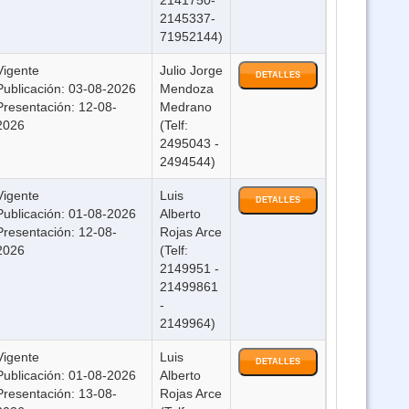
2141750-
2145337-
 Ley 1178 SAFCO y DS23318-A responsabilidad por la funcion publica -
71952144)
doble certificación (Virtual 24/7)
Vigente
Julio Jorge
DETALLES
Publicación: 03-08-2026
Mendoza
Código de las familias y del proceso familiar (Virtual Asincrónico 24/7)
Presentación: 12-08-
Medrano
2026
(Telf:
2495043 -
Curso Ley 393 de servicios financieros - ON LINE (Virtual 24/7)
2494544)
Vigente
Luis
Curso BIOSEGURIDAD ODONTOLOGICA Virtual
DETALLES
Publicación: 01-08-2026
Alberto
Presentación: 12-08-
Rojas Arce
Curso Ley 1152 Sistema Unico de Salud (Virtual 24/7)
2026
(Telf:
2149951 -
21499861
3 Cursos Ley 1178 SAFCO - DS23318-A y Ley 1152 ( Virtual)
-
2149964)
Curso Sistema de Gestión Pública SIGEP WEB (Virtual 24/7)
Vigente
Luis
DETALLES
Publicación: 01-08-2026
Alberto
Presentación: 13-08-
Rojas Arce
Curso Prevención de la Violencia ON LINE (Virtual 24/7)