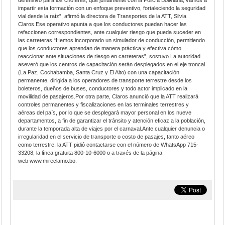
defensivo para los choferes, que juntamente con la Policía Boliviana, vamos a
impartir esta formación con un enfoque preventivo, fortaleciendo la seguridad
vial desde la raíz”, afirmó la directora de Transportes de la ATT, Silvia
Claros.Ese operativo apunta a que los conductores puedan hacer las
refaccionen correspondientes, ante cualquier riesgo que pueda suceder en
las carreteras.“Hemos incorporado un simulador de conducción, permitiendo
que los conductores aprendan de manera práctica y efectiva cómo
reaccionar ante situaciones de riesgo en carreteras”, sostuvo.La autoridad
aseveró que los centros de capacitación serán desplegados en el eje troncal
(La Paz, Cochabamba, Santa Cruz y El Alto) con una capacitación
permanente, dirigida a los operadores de transporte terrestre desde los
boleteros, dueños de buses, conductores y todo actor implicado en la
movilidad de pasajeros.Por otra parte, Claros anunció que la ATT realizará
controles permanentes y fiscalizaciones en las terminales terrestres y
aéreas del país, por lo que se desplegará mayor personal en los nueve
departamentos, a fin de garantizar el tránsito y atención eficaz a la población,
durante la temporada alta de viajes por el carnaval.Ante cualquier denuncia o
irregularidad en el servicio de transporte o costo de pasajes, tanto aéreo
como terrestre, la ATT pidió contactarse con el número de WhatsApp 715-
33208, la línea gratuita 800-10-6000 o a través de la página
web www.mireclamo.bo.