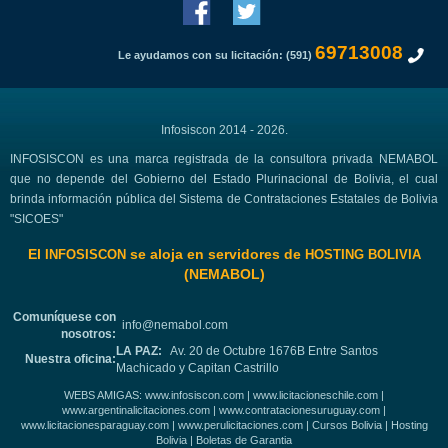
69713008
Le ayudamos con su licitación: (591)
Infosiscon 2014 - 2026.
INFOSISCON es una marca registrada de la consultora privada NEMABOL
que no depende del Gobierno del Estado Plurinacional de Bolivia, el cual
brinda información pública del Sistema de Contrataciones Estatales de Bolivia
"SICOES"
El
se aloja en servidores de
INFOSISCON
HOSTING BOLIVIA
(NEMABOL)
Comuníquese con
info@nemabol.com
nosotros:
LA PAZ:
Av. 20 de Octubre 1676B Entre Santos
Nuestra oficina:
Machicado y Capitan Castrillo
WEBS AMIGAS:
www.infosiscon.com
|
www.licitacioneschile.com
|
www.argentinalicitaciones.com
|
www.contratacionesuruguay.com
|
www.licitacionesparaguay.com
|
www.perulicitaciones.com
|
Cursos Bolivia
|
Hosting
Bolivia
|
Boletas de Garantia