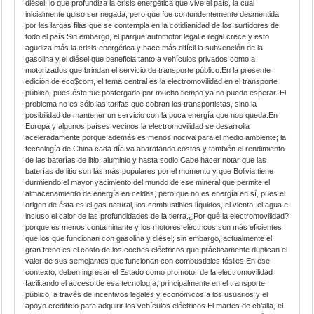
diésel, lo que profundiza la crisis energética que vive el país, la cual
inicialmente quiso ser negada; pero que fue contundentemente desmentida
por las largas filas que se contempla en la cotidianidad de los surtidores de
todo el país.Sin embargo, el parque automotor legal e ilegal crece y esto
agudiza más la crisis energética y hace más difícil la subvención de la
gasolina y el diésel que beneficia tanto a vehículos privados como a
motorizados que brindan el servicio de transporte público.En la presente
edición de eco$com, el tema central es la electromovilidad en el transporte
público, pues éste fue postergado por mucho tiempo ya no puede esperar. El
problema no es sólo las tarifas que cobran los transportistas, sino la
posibilidad de mantener un servicio con la poca energía que nos queda.En
Europa y algunos países vecinos la electromovilidad se desarrolla
aceleradamente porque además es menos nociva para el medio ambiente; la
tecnología de China cada día va abaratando costos y también el rendimiento
de las baterías de litio, aluminio y hasta sodio.Cabe hacer notar que las
baterías de litio son las más populares por el momento y que Bolivia tiene
durmiendo el mayor yacimiento del mundo de ese mineral que permite el
almacenamiento de energía en celdas, pero que no es energía en sí, pues el
origen de ésta es el gas natural, los combustibles líquidos, el viento, el agua e
incluso el calor de las profundidades de la tierra.¿Por qué la electromovilidad?
porque es menos contaminante y los motores eléctricos son más eficientes
que los que funcionan con gasolina y diésel; sin embargo, actualmente el
gran freno es el costo de los coches eléctricos que prácticamente duplican el
valor de sus semejantes que funcionan con combustibles fósiles.En ese
contexto, deben ingresar el Estado como promotor de la electromovilidad
facilitando el acceso de esa tecnología, principalmente en el transporte
público, a través de incentivos legales y económicos a los usuarios y el
apoyo crediticio para adquirir los vehículos eléctricos.El martes de ch’alla, el