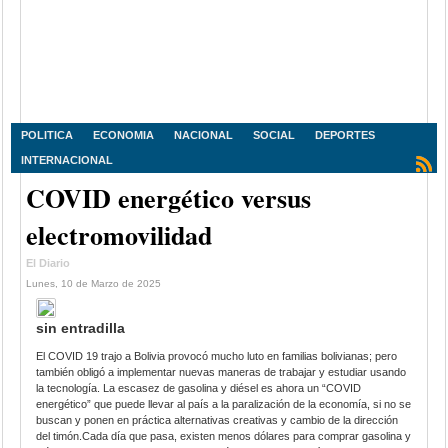
POLITICA
ECONOMIA
NACIONAL
SOCIAL
DEPORTES
INTERNACIONAL
COVID energético versus
electromovilidad
El Diario
Lunes, 10 de Marzo de 2025
sin entradilla
El COVID 19 trajo a Bolivia provocó mucho luto en familias bolivianas; pero
también obligó a implementar nuevas maneras de trabajar y estudiar usando
la tecnología. La escasez de gasolina y diésel es ahora un “COVID
energético” que puede llevar al país a la paralización de la economía, si no se
buscan y ponen en práctica alternativas creativas y cambio de la dirección
del timón.Cada día que pasa, existen menos dólares para comprar gasolina y