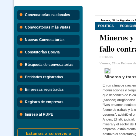
Convocatorias nacionales
Jueves, 06 de Agosto de 
POLITICA
ECONOM
Convocatorias más vistas
Mineros y 
Nuevas Convocatorias
fallo cont
Consultorías Bolivia
El Diario
Viernes, 28 de Febrero d
Búsqueda de convocatorias
Mineros y trans
Entidades registradas
En un clima de crecie
Empresas registradas
movilizaciones y bloqu
que dependen de la ca
(Soboce) obligándolos 
Registro de empresas
“Nos estamos declaran
fuente de trabajo y la 
Ingreso al RUPE
oscuros”, advirtió el 
Andes. El fallo judici
minera y el sector del
empresa, están atenta
Estamos a su servicio
sostuvo el secretario 