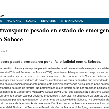
2026
IA
NACIONAL
SOCIAL
DEPORTES
INTERNACIONAL
Curso
transporte pesado en estado de emergen
ra Soboce
e 2025
porte pesado protestaron por el fallo judicial contra Soboce.
nte tensión, mineros y transporte pesado se han declarado en estado de emergencia y advie
eos si el Tribunal Supremo de Justicia (TSJ) no revisa un fallo que pone en riesgo a más de 1
dena productiva del cemento. La sentencia amenaza la estabilidad de la Sociedad Boliviana
3 Cursos
a pagar más de cien millones de dólares, afectando a los miles de familias que dependen de 
do en movilización permanente porque esta decisión equivocada de los jueces pone en peli
estabilidad de miles de familias. No permitiremos que la justicia actúe por presiones políticas 
presidente de la Cooperativa Multiactiva Catavi, David Cruz, que explota caliza en Cerro Catav
al, duramente cuestionado por sectores productivos y laborales, ha encendido las alarmas en 
 transporte pesado, que dependen directamente de la actividad de Soboce. “No solo están afe
ndo contra toda la economía de nuestra región. Si no nos escuchan, tomaremos medidas drá
Ley 603 
general del Sindicato de Transporte Pesado de Viacha, Macario Mollo. Ayer, centenares de m