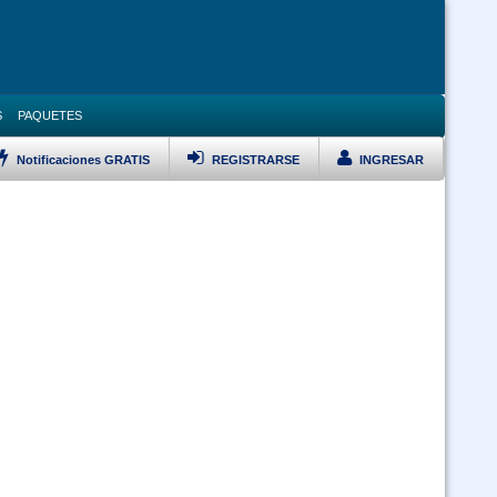
S
PAQUETES
Notificaciones GRATIS
REGISTRARSE
INGRESAR
LISTAR TODOS LOS CURSOS
Bioseguridad y Manejo de Residuos Sólidos -virtual 24-7
 Ley 1178 SAFCO y DS23318-A responsabilidad por la funcion publica -
doble certificación (Virtual 24/7)
 Ley 1178 SAFCO y Políticas Públicas doble certificación (Virtual 24/7)
Curso Ley 2027 Estatuto del Funcionario Público (Virtual 24/7)
Curso Inducción al Servicio Público (Virtual 24/7)