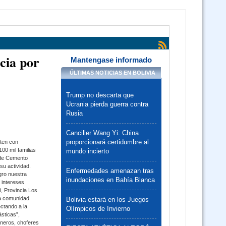
Curso SAP Sistema de Administración de Personal (Virtual 24/7)
 Ley 1171 Uso y Manejo Racional de Quemas en Bolivia (Virtual 24/7)
cia por
Mantengase informado
ÚLTIMAS NOTICIAS EN BOLIVIA
Curso Ley 1700 Ley Forestal (Virtual 24/7)
Trump no descarta que
Ucrania pierda guerra contra
Curso Ley 1333 Ley de Medio Ambiente (Virtual 24/7)
Rusia
3 Cursos Ley 1333 - Ley 1700 y Ley 1171 (Virtual)
Canciller Wang Yi: China
proporcionará certidumbre al
rten con
00 mil familias
mundo incierto
 de Cemento
 de Salud Pública Ley 1152 SUS, Ley 3131 y SAFCI (Virtual Asincrónico)
su actividad.
Enfermedades amenazan tras
gro nuestra
inundaciones en Bahía Blanca
o intereses
Curso Derechos Humanos (Virtual Asincronico)
i, Provincia Los
la comunidad
Bolivia estará en los Juegos
ctando a la
Olímpicos de Invierno
sticas”,
Código de las familias y del proceso familiar (Virtual Asincrónico 24/7)
ineros, choferes