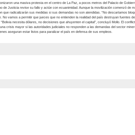
gonizaron una masiva protesta en el centro de La Paz, a pocos metros del Palacio de Gobier
o de Justicia revise su fallo y actúe con ecuanimidad. Aunque la movilización comenzó de m
Curso Ley
ieron que radicalizarán sus medidas si sus demandas no son atendidas. “No descartamos blo
 No vamos a permitir que jueces que no entienden la realidad del país destruyan fuentes de 
. “Bolivia necesita dólares, no decisiones que ahuyenten el capital”, concluyó Mollo. El confli
a crisis mayor si las autoridades judiciales no responden a las demandas del sector miner
enes aseguran estar listos para paralizar el país en defensa de sus empleos.