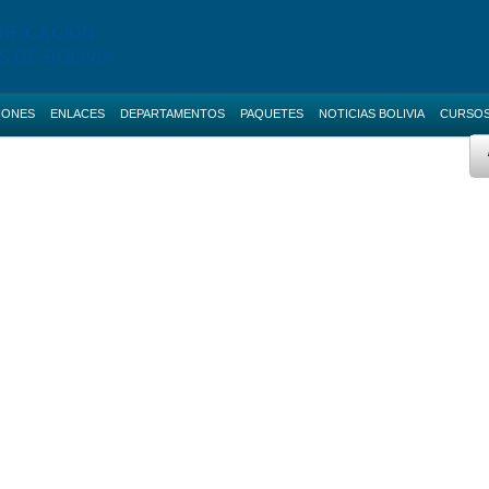
TIFICACIÓN
S DE BOLIVIA
IONES
ENLACES
DEPARTAMENTOS
PAQUETES
NOTICIAS BOLIVIA
CURSO
 AVANZADO
BOLETAS DE GARANTIA
Licitaciones de La Paz
AS NACIONALES
SERVICIOS
Licitaciones de Cochabamba
IAS BOLIVIA
SOCIAL-MEDIA
Licitaciones de Santa Cruz
 MENORES
RUPE
Licitaciones de Chuquisaca
2 Cursos
ES DIRECTAS
SIGEP
Licitaciones de Potosi
NOTICIAS
Licitaciones de Oruro
2 Cursos
CONTACTOS
Licitaciones de Pando
Licitaciones de Beni
Licitaciones de Tarija